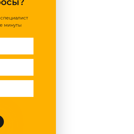
росы?
 специалист
е минуты