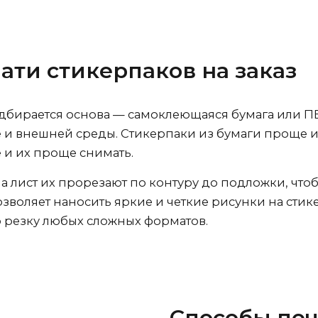
ати стикерпаков на заказ
дбирается основа — самоклеющаяся бумага или ПВ
е и внешней среды. Стикерпаки из бумаги проще 
 и их проще снимать.
 лист их прорезают по контуру до подложки, что
воляет наносить яркие и четкие рисунки на сти
 резку любых сложных форматов.
Способы печ