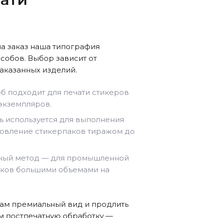
в
на заказ наша типография
собов. Выбор зависит от
заказанных изделий.
б подходит для печати стикеров
 экземпляров.
ь используется для выполнения
отовление стикерпаков тиражом до
ый метод — для промышленной
аков большими объемами на
кам премиальный вид и продлить
м постпечатную обработку —