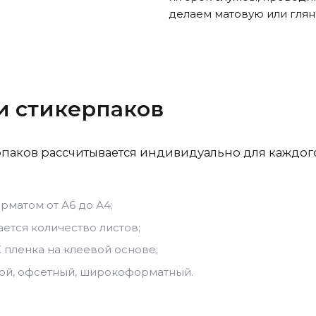
делаем матовую или гля
и стикерпаков
паков рассчитывается индивидуально для каждого 
рматом от А6 до А4;
ется количество листов;
 пленка на клеевой основе;
ой, офсетный, широкоформатный.