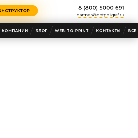
8 (800) 5000 691
ОНСТРУКТОР
partner@optpoligraf.ru
О КОМПАНИИ
БЛОГ
WEB-TO-PRINT
КОНТАКТЫ
ВСЕ