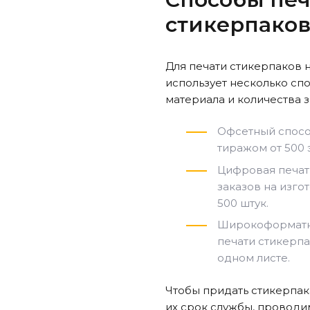
стикерпако
Для печати стикерпаков 
использует несколько спо
материала и количества 
Офсетный спосо
тиражом от 500
Цифровая печат
заказов на изг
500 штук.
Широкоформатн
печати стикерп
одном листе.
Чтобы придать стикерпа
их срок службы, проводи