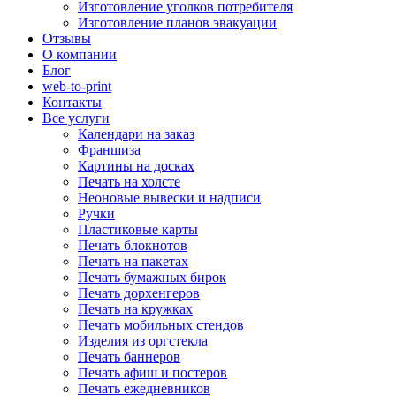
Изготовление уголков потребителя
Изготовление планов эвакуации
Отзывы
О компании
Блог
web-to-print
Контакты
Все услуги
Календари на заказ
Франшиза
Картины на досках
Печать на холсте
Неоновые вывески и надписи
Ручки
Пластиковые карты
Печать блокнотов
Печать на пакетах
Печать бумажных бирок
Печать дорхенгеров
Печать на кружках
Печать мобильных стендов
Изделия из оргстекла
Печать баннеров
Печать афиш и постеров
Печать ежедневников