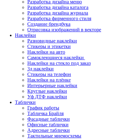
Разработка дизайна меню
Разработка дизайна каталога
Разработка дизайна журнала
Разработка фирменного стиля
Создание брендбука
Отрисовка изображений в векторе
Наклейки
Разновидные наклейки
Стикеры и этикетки
Наклейки на авто
Самоклеющиеся наклейки
Наклейки на стекло под заказ
3д наклейки
Cтикеры на телефон
Наклейки на плёнке
Интерьерные наклейки
Круглые наклейки
Уф ДТФ наклейки
Таблички
График работы
Табличка Брайля
Фасадные таблички
Офисные таблички
Адресные таблички
Тактильные мнемосхемы