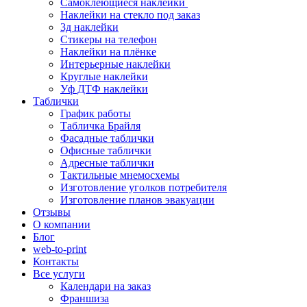
Самоклеющиеся наклейки
Наклейки на стекло под заказ
3д наклейки
Cтикеры на телефон
Наклейки на плёнке
Интерьерные наклейки
Круглые наклейки
Уф ДТФ наклейки
Таблички
График работы
Табличка Брайля
Фасадные таблички
Офисные таблички
Адресные таблички
Тактильные мнемосхемы
Изготовление уголков потребителя
Изготовление планов эвакуации
Отзывы
О компании
Блог
web-to-print
Контакты
Все услуги
Календари на заказ
Франшиза