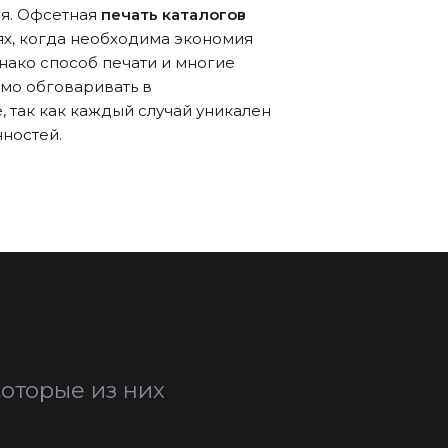
ия. Офсетная
печать каталогов
ях, когда необходима экономия
нако способ печати и многие
мо обговаривать в
 так как каждый случай уникален
нностей.
оторые из них