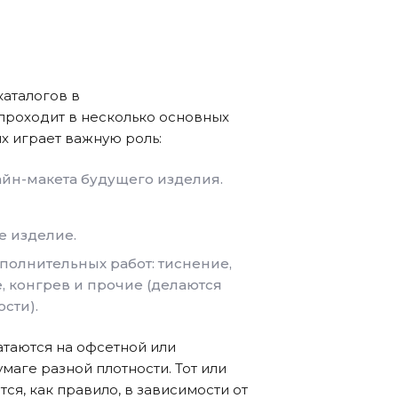
каталогов в
проходит в несколько основных
х играет важную роль:
айн-макета будущего изделия.
е изделие.
олнительных работ: тиснение,
 конгрев и прочие (делаются
сти).
атаются на офсетной или
маге разной плотности. Тот или
ся, как правило, в зависимости от