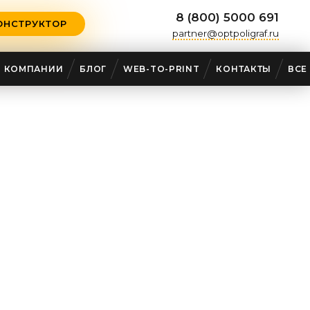
8 (800) 5000 691
ОНСТРУКТОР
partner@optpoligraf.ru
О КОМПАНИИ
БЛОГ
WEB-TO-PRINT
КОНТАКТЫ
ВСЕ