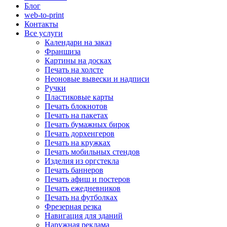
Блог
web-to-print
Контакты
Все услуги
Календари на заказ
Франшиза
Картины на досках
Печать на холсте
Неоновые вывески и надписи
Ручки
Пластиковые карты
Печать блокнотов
Печать на пакетах
Печать бумажных бирок
Печать дорхенгеров
Печать на кружках
Печать мобильных стендов
Изделия из оргстекла
Печать баннеров
Печать афиш и постеров
Печать ежедневников
Печать на футболках
Фрезерная резка
Навигация для зданий
Наружная реклама