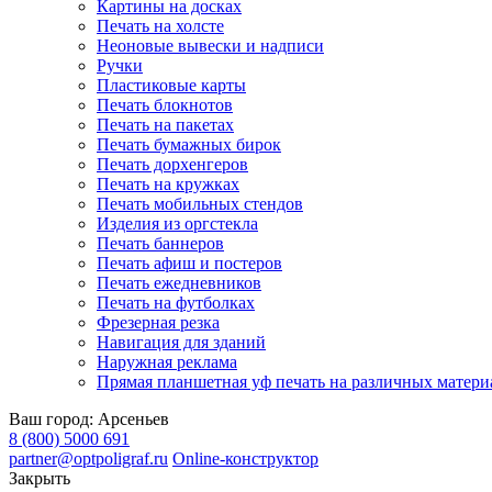
Картины на досках
Печать на холсте
Неоновые вывески и надписи
Ручки
Пластиковые карты
Печать блокнотов
Печать на пакетах
Печать бумажных бирок
Печать дорхенгеров
Печать на кружках
Печать мобильных стендов
Изделия из оргстекла
Печать баннеров
Печать афиш и постеров
Печать ежедневников
Печать на футболках
Фрезерная резка
Навигация для зданий
Наружная реклама
Прямая планшетная уф печать на различных матери
Ваш город:
Арсеньев
8 (800) 5000 691
partner@optpoligraf.ru
Online-конструктор
Закрыть