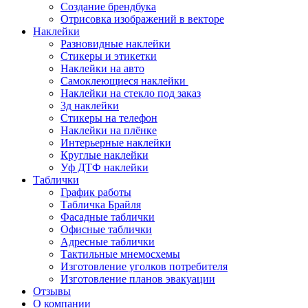
Создание брендбука
Отрисовка изображений в векторе
Наклейки
Разновидные наклейки
Стикеры и этикетки
Наклейки на авто
Самоклеющиеся наклейки
Наклейки на стекло под заказ
3д наклейки
Cтикеры на телефон
Наклейки на плёнке
Интерьерные наклейки
Круглые наклейки
Уф ДТФ наклейки
Таблички
График работы
Табличка Брайля
Фасадные таблички
Офисные таблички
Адресные таблички
Тактильные мнемосхемы
Изготовление уголков потребителя
Изготовление планов эвакуации
Отзывы
О компании