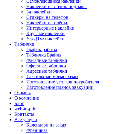
Самоклеющиеся наклейки
Наклейки на стекло под заказ
3д наклейки
Cтикеры на телефон
Наклейки на плёнке
Интерьерные наклейки
Круглые наклейки
Уф ДТФ наклейки
Таблички
График работы
Табличка Брайля
Фасадные таблички
Офисные таблички
Адресные таблички
Тактильные мнемосхемы
Изготовление уголков потребителя
Изготовление планов эвакуации
Отзывы
О компании
Блог
web-to-print
Контакты
Все услуги
Календари на заказ
Франшиза