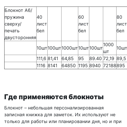
Блокнот А6/
пружина
40
60
80
сверху/
лист
лист
лист
печать
бел
бел
бел
двусторонняя
1000
10шт
100шт
1000шт
10шт
100шт
10ш
шт
111,6
81,41
64,85
95
89.40
72,19
89,5
1116
8141
64850
1195
8940
72188
895
Где применяются блокноты
Блокнот – небольшая персонализированная
записная книжка для заметок. Их используют не
только для работы или планировании дня, но и при