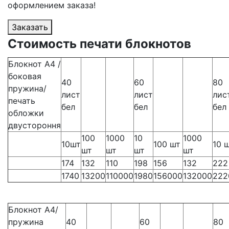
оформлением заказа!
Заказать
Стоимость печати блокнотов
Блокнот А4 /
боковая
40
60
80
пружина/
лист
лист
лис
печать
бел
бел
бел
обложки
двустороння
100
1000
10
1000
10шт
100 шт
10 
шт
шт
шт
шт
174
132
110
198
156
132
222
1740
13200
110000
1980
156000
132000
222
Блокнот А4/
пружина
40
60
80