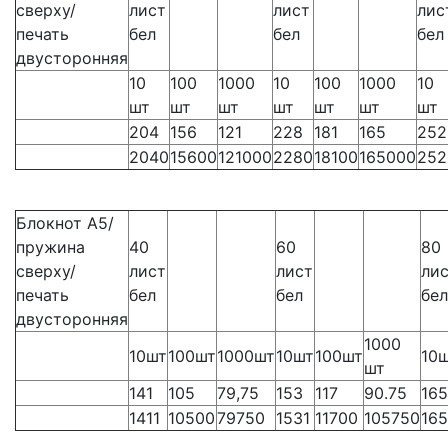
сверху/
лист
лист
лис
печать
бел
бел
бел
двусторонняя
10
100
1000
10
100
1000
10
шт
шт
шт
шт
шт
шт
шт
204
156
121
228
181
165
252
2040
15600
121000
2280
18100
165000
252
Блокнот А5/
пружина
40
60
80
сверху/
лист
лист
ли
печать
бел
бел
бел
двусторонняя
1000
10шт
100шт
1000шт
10шт
100шт
10
шт
141
105
79,75
153
117
90.75
165
1411
10500
79750
1531
11700
105750
16