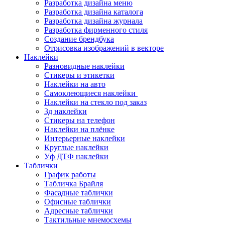
Разработка дизайна меню
Разработка дизайна каталога
Разработка дизайна журнала
Разработка фирменного стиля
Создание брендбука
Отрисовка изображений в векторе
Наклейки
Разновидные наклейки
Стикеры и этикетки
Наклейки на авто
Самоклеющиеся наклейки
Наклейки на стекло под заказ
3д наклейки
Cтикеры на телефон
Наклейки на плёнке
Интерьерные наклейки
Круглые наклейки
Уф ДТФ наклейки
Таблички
График работы
Табличка Брайля
Фасадные таблички
Офисные таблички
Адресные таблички
Тактильные мнемосхемы