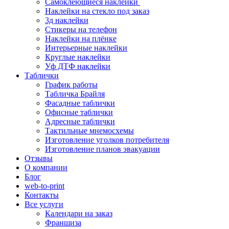
Самоклеющиеся наклейки
Наклейки на стекло под заказ
3д наклейки
Cтикеры на телефон
Наклейки на плёнке
Интерьерные наклейки
Круглые наклейки
Уф ДТФ наклейки
Таблички
График работы
Табличка Брайля
Фасадные таблички
Офисные таблички
Адресные таблички
Тактильные мнемосхемы
Изготовление уголков потребителя
Изготовление планов эвакуации
Отзывы
О компании
Блог
web-to-print
Контакты
Все услуги
Календари на заказ
Франшиза