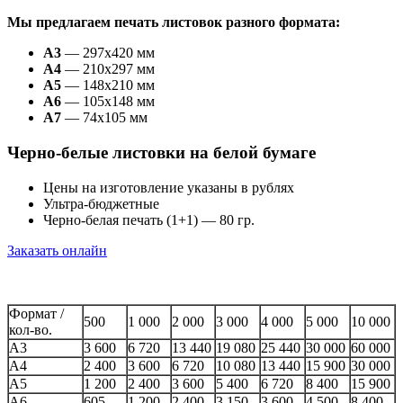
Мы предлагаем печать листовок разного формата:
А3
— 297х420 мм
А4
— 210х297 мм
А5
— 148х210 мм
А6
— 105х148 мм
А7
— 74х105 мм
Черно-белые листовки на белой бумаге
Цены на изготовление указаны в рублях
Ультра-бюджетные
Черно-белая печать (1+1) — 80 гр.
Заказать онлайн
Формат /
500
1 000
2 000
3 000
4 000
5 000
10 000
кол-во.
А3
3 600
6 720
13 440
19 080
25 440
30 000
60 000
А4
2 400
3 600
6 720
10 080
13 440
15 900
30 000
А5
1 200
2 400
3 600
5 400
6 720
8 400
15 900
А6
605
1 200
2 400
3 150
3 600
4 500
8 400