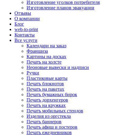
Изготовление уголков потребителя
Изготовление планов эвакуации
Отзывы
О компании
Блог
web-to-print
Контакты
Все услуги
Календари на заказ
Франшиза
Картины на досках
Печать на холсте
Неоновые вывески и надписи
Ручки
Пластиковые карты
Печать блокнотов
Печать на пакетах
Печать бумажных бирок
Печать дорхенгеров
Печать на кружках
Печать мобильных стендов
Изделия из оргстекла
Печать баннеров
Печать афиш и постеров
Печать ежедневников