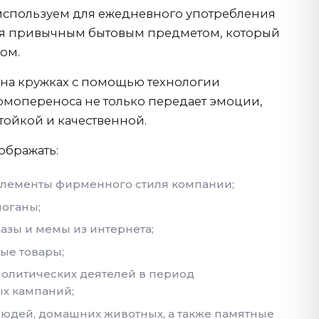
используем для ежедневного употребления
тся привычным бытовым предметом, который
том.
на кружках с помощью технологии
мопереноса не только передает эмоции,
стойкой и качественной.
ображать:
элементы фирменного стиля компании;
оганы;
азы и мемы из интернета;
ые товары;
олитических деятелей в период
х кампаний;
юдей, домашних животных, а также памятные