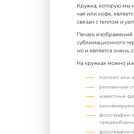
Кружка, которую мы 
чая или кофе, являе
связан с теплом и ую
Печать изображений 
сублимационного тер
но и является очень 
На кружках можно из
логотип или 
рекламные сл
известные фр
рекламируем
фотографии п
предвыборны
фотографии л