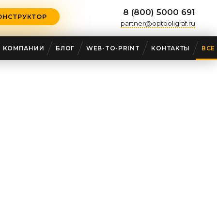
8 (800) 5000 691
ОНСТРУКТОР
partner@optpoligraf.ru
О КОМПАНИИ
БЛОГ
WEB-TO-PRINT
КОНТАКТЫ
ВСЕ