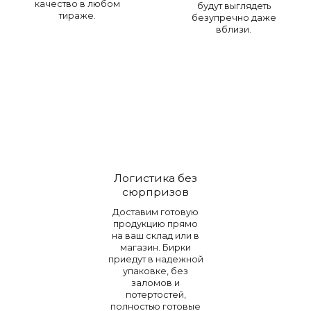
качество в любом
будут выглядеть
тираже.
безупречно даже
вблизи.
Логистика без
сюрпризов
Доставим готовую
продукцию прямо
на ваш склад или в
магазин. Бирки
приедут в надежной
упаковке, без
заломов и
потертостей,
полностью готовые