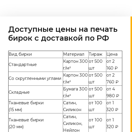
Доступные цены на печать
бирок с доставкой по РФ
Вид бирки
Материал
Тираж
Цена
Картон 300
от 500
от 2
Стандартные
г/м²
шт
160 ₽
Картон 300
от 500
от 2
Со скругленными углами
г/м²
шт
760 ₽
Бумага 300
от 500
от 4
Складные
г/м²
шт
980 ₽
Тканевые бирки
Сатин,
от 100
от 1
(15 мм)
Силикон
шт
320 ₽
Сатин,
Тканевые бирки
от 100
от 1
Силикон,
(20 мм)
шт
320 ₽
Нейлон