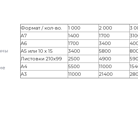
Формат / кол-во.
1 000
2 000
3 0
А7
1400
1700
310
А6
1700
3400
40
аны
А5 или 10 х 15
3400
5800
80
Листовки 210х99
2500
4900
59
А4
5500
11000
154
ие
А3
11000
21400
28