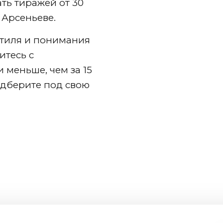
ть тиражей от 30
 Арсеньеве
.
 стиля и понимания
итесь с
меньше, чем за 15
одберите под свою