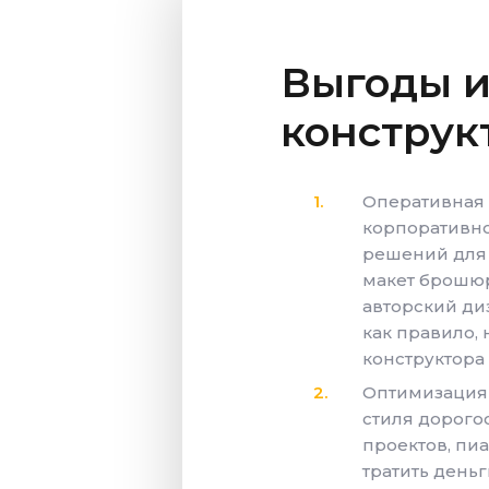
Выгоды и
конструк
Оперативная 
корпоративно
решений для 
макет брошюр
авторский диз
как правило,
конструктора
Оптимизация 
стиля дорогос
проектов, пи
тратить день