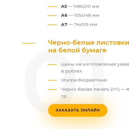
А5
— 148х210 мм
А6
— 105х148 мм
А7
— 74х105 мм
Черно-белые листовк
на белой бумаге
Цены на изготовление указ
в рублях
Ультра-бюджетные
Черно-белая печать (1+1) — 
гр.
ЗАКАЗАТЬ ОНЛАЙН