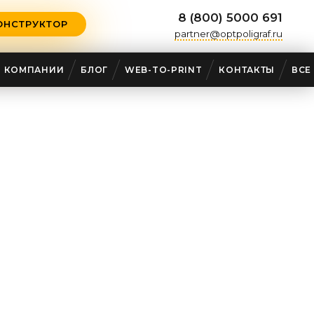
8 (800) 5000 691
ОНСТРУКТОР
partner@optpoligraf.ru
О КОМПАНИИ
БЛОГ
WEB-TO-PRINT
КОНТАКТЫ
ВСЕ