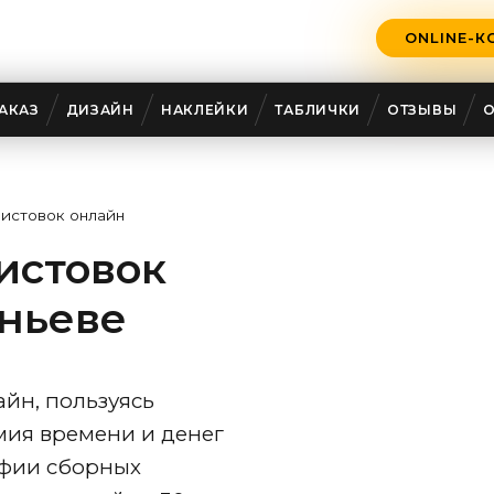
ONLINE-К
5
АКАЗ
ДИЗАЙН
НАКЛЕЙКИ
ТАБЛИЧКИ
ОТЗЫВЫ
листовок онлайн
истовок
еньеве
айн, пользуясь
ия времени и денег
афии сборных