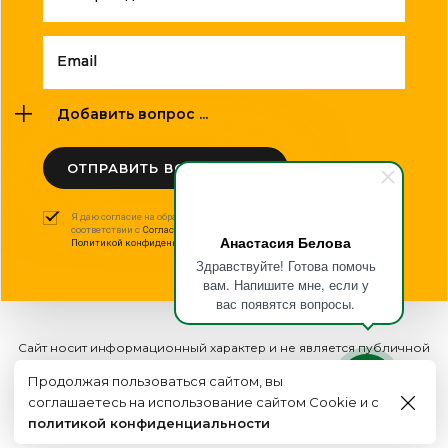
Email
Добавить вопрос ...
ОТПРАВИТЬ ВОПРОС
Я даю согласие на обработку моих персональных данных в
соответствии с
Согласием на обработку персональных данных
и
Анастасия Белова
Политикой конфиденциальности
.
Здравствуйте! Готова помочь
вам. Напишите мне, если у
вас появятся вопросы.
Сайт носит информационный характер и не является публичной
офертой
Продолжая пользоваться сайтом, вы
2015 - 2026г. © ООО "Оптполиграф".
соглашаетесь на использование сайтом Cookie и с
Создание сайта
политикой конфиденциальности