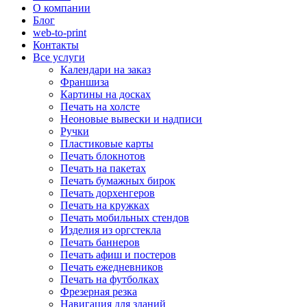
О компании
Блог
web-to-print
Контакты
Все услуги
Календари на заказ
Франшиза
Картины на досках
Печать на холсте
Неоновые вывески и надписи
Ручки
Пластиковые карты
Печать блокнотов
Печать на пакетах
Печать бумажных бирок
Печать дорхенгеров
Печать на кружках
Печать мобильных стендов
Изделия из оргстекла
Печать баннеров
Печать афиш и постеров
Печать ежедневников
Печать на футболках
Фрезерная резка
Навигация для зданий