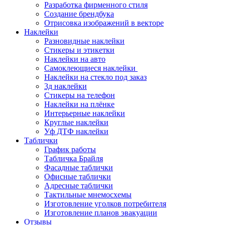
Разработка фирменного стиля
Создание брендбука
Отрисовка изображений в векторе
Наклейки
Разновидные наклейки
Стикеры и этикетки
Наклейки на авто
Самоклеющиеся наклейки
Наклейки на стекло под заказ
3д наклейки
Cтикеры на телефон
Наклейки на плёнке
Интерьерные наклейки
Круглые наклейки
Уф ДТФ наклейки
Таблички
График работы
Табличка Брайля
Фасадные таблички
Офисные таблички
Адресные таблички
Тактильные мнемосхемы
Изготовление уголков потребителя
Изготовление планов эвакуации
Отзывы