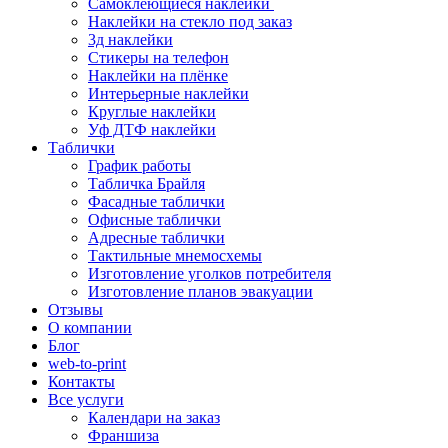
Самоклеющиеся наклейки
Наклейки на стекло под заказ
3д наклейки
Cтикеры на телефон
Наклейки на плёнке
Интерьерные наклейки
Круглые наклейки
Уф ДТФ наклейки
Таблички
График работы
Табличка Брайля
Фасадные таблички
Офисные таблички
Адресные таблички
Тактильные мнемосхемы
Изготовление уголков потребителя
Изготовление планов эвакуации
Отзывы
О компании
Блог
web-to-print
Контакты
Все услуги
Календари на заказ
Франшиза