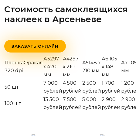
Стоимость самоклеящихся
наклеек
в Арсеньеве
ЗАКАЗАТЬ ОНЛАЙН
А3297
А4297
А6 105
ПленкаОракал
А5148 х
А7 10
х 420
х 210
х 148
720 dpi
210 мм
мм
мм
мм
мм
7 000
4 500
2 500
1 700
1 200
50 шт
рублей
рублей
рублей
рублей
рубл
13 500
7 500
5 000
2 900
2 900
100 шт
рублей
рублей
рублей
рублей
рубл