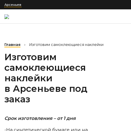
Арсеньев
Главная
›
Изготовим самоклеющиеся наклейки
Изготовим
самоклеющиеся
наклейки
в Арсеньеве
под
заказ
Срок изготовления – от 1 дня
-На синтетической бумаге или на