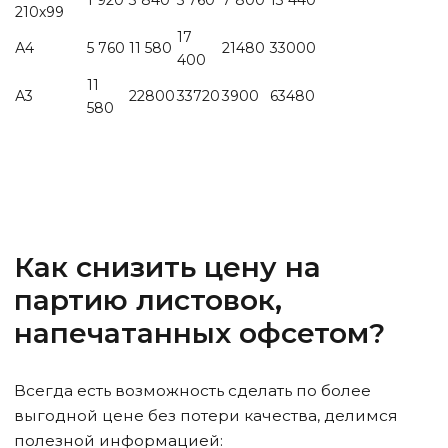
1 920
3 840
5 760
7 800
13 440
210х99
17
А4
5 760
11 580
21480
33000
400
11
А3
22800
33720
3900
63480
580
Как снизить
цену на
партию листовок,
напечатанных офсетом
?
Всегда есть возможность сделать по более
выгодной цене без потери качества, делимся
полезной информацией: