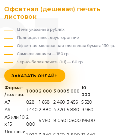
Офсетная (дешевая) печать
листовок
Цены указаны в рублях
Полноцветные, двусторонние
Офсетная-мелованная глянцевая бумага 130 гр.
Самоклеющаяся — 180 гр.
Черно-белая печать (1+1) — 80 гр.
ЗАКАЗАТЬ ОНЛАЙН
Формат
10
1 000
2 000
3 000
5 000
/ кол-во.
000
А7
828
1 668
2 460
3 456
5 520
А6
1 440
2 880
4 320
5 880
9 960
А5 или 10
2
5 760
8 040
10800
19800
х 15
880
Листовки