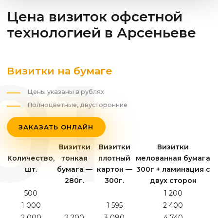
Цена визиток офсетной
технологией
в Арсеньеве
Визитки на бумаге
Цены указаны в рублях
Полноцветные, двусторонние
ЗАКАЗАТЬ ОНЛАЙН
Визитки
Визитки
Визитки
Количество,
тонкая
плотный
мелованная бумага
шт.
бумага —
картон —
300г + ламинация с
280г.
300г.
двух сторон
500
1 200
1 000
1 595
2 400
2 000
2 200
3 080
4 740