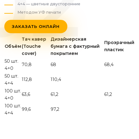
4+4 — цветные двусторонние
Методом УФ печати
ЗАКАЗАТЬ ОНЛАЙН
Тач кавер
Дизайнерская
Прозрачный
Объём
(Touche
бумага с фактурный
пластик
cover)
покрытием
50 шт.
70,8
68
68,4
4+0
50 шт.
112,8
110,4
4+4
100 шт.
63,6
61,2
61,2
4+0
100 шт.
99,6
97,2
4+4