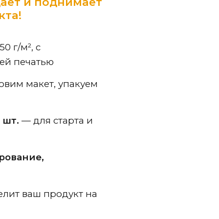
дает и поднимает
кта!
0 г/м², с
ей печатью
товим макет, упакуем
 шт.
— для старта и
рование,
елит ваш продукт на