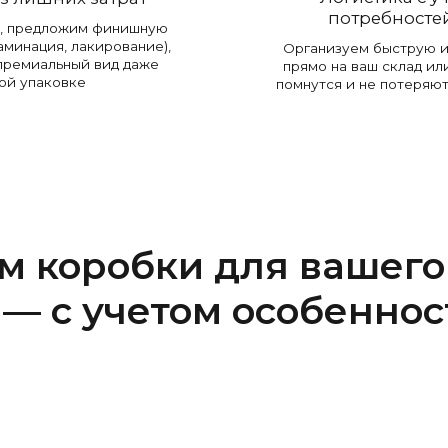
потребносте
н, предложим финишную
аминация, лакирование),
Организуем быструю и
премиальный вид даже
прямо на ваш склад ил
ой упаковке
помнутся и не потеряю
м коробки для вашего
— с учетом особеннос