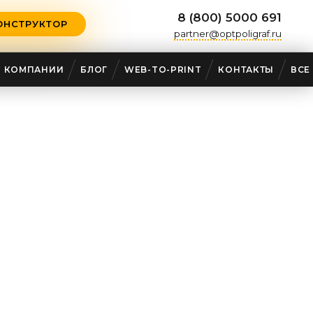
8 (800) 5000 691
ОНСТРУКТОР
partner@optpoligraf.ru
О КОМПАНИИ
БЛОГ
WEB-TO-PRINT
КОНТАКТЫ
ВСЕ