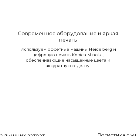
Современное оборудование и яркая
печать
Используем офсетные машины Heidelberg и
цифровую печать Konica Minolta,
обеспечивающие насыщенные цвета и
аккуратную отделку.
Логистика с у
ез лишних затрат