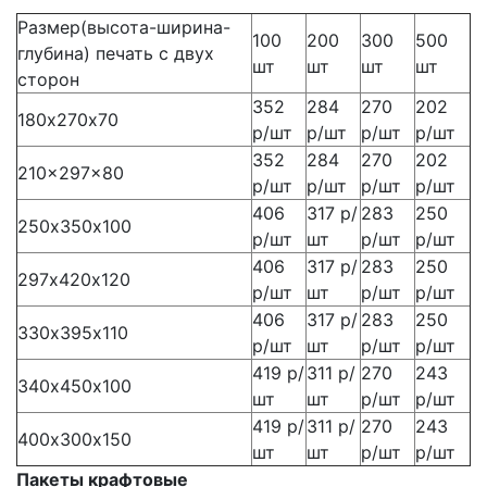
Размер(высота-ширина-
100
200
300
500
глубина) печать с двух
шт
шт
шт
шт
сторон
352
284
270
202
180х270х70
р/шт
р/шт
р/шт
р/шт
352
284
270
202
210x297x80
р/шт
р/шт
р/шт
р/шт
406
317 р/
283
250
250х350х100
р/шт
шт
р/шт
р/шт
406
317 р/
283
250
297х420х120
р/шт
шт
р/шт
р/шт
406
317 р/
283
250
330х395х110
р/шт
шт
р/шт
р/шт
419 р/
311 р/
270
243
340х450х100
шт
шт
р/шт
р/шт
419 р/
311 р/
270
243
400х300х150
шт
шт
р/шт
р/шт
Пакеты крафтовые