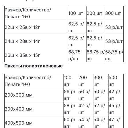
Размер/Количество/
100 шт
200 шт
300 шт
Печать 1+0
62,5 р/
62,5 р/
22ш х 25в х 12г
53 р/шт
шт
шт
62,5 р/
62,5 р/
24ш х 28в х 14г
53 р/шт
шт
шт
68,75
68,75 р/
58,75 р/
26ш х 35в х 15г
р/шт
шт
шт
Пакеты полиэтиленовые
Размер/Количество/
100
200
300
500
Печать 1+0
шт
шт
шт
шт
56 р/
56 р/
50 р/
42 р/
200х300 мм
шт
шт
шт
шт
58 р/
42 р/
52 р/
45 р/
300х400 мм
шт
шт
шт
шт
60 р/
54 р/
54 р/
47 р/
400х500 мм
шт
шт
шт
шт