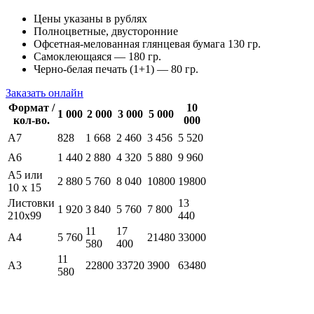
Цены указаны в рублях
Полноцветные, двусторонние
Офсетная-мелованная глянцевая бумага 130 гр.
Самоклеющаяся — 180 гр.
Черно-белая печать (1+1) — 80 гр.
Заказать онлайн
Формат /
10
1 000
2 000
3 000
5 000
кол-во.
000
А7
828
1 668
2 460
3 456
5 520
А6
1 440
2 880
4 320
5 880
9 960
А5 или
2 880
5 760
8 040
10800
19800
10 х 15
Листовки
13
1 920
3 840
5 760
7 800
210х99
440
11
17
А4
5 760
21480
33000
580
400
11
А3
22800
33720
3900
63480
580