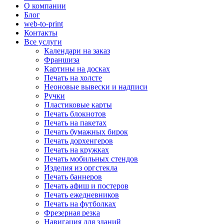
О компании
Блог
web-to-print
Контакты
Все услуги
Календари на заказ
Франшиза
Картины на досках
Печать на холсте
Неоновые вывески и надписи
Ручки
Пластиковые карты
Печать блокнотов
Печать на пакетах
Печать бумажных бирок
Печать дорхенгеров
Печать на кружках
Печать мобильных стендов
Изделия из оргстекла
Печать баннеров
Печать афиш и постеров
Печать ежедневников
Печать на футболках
Фрезерная резка
Навигация для зданий