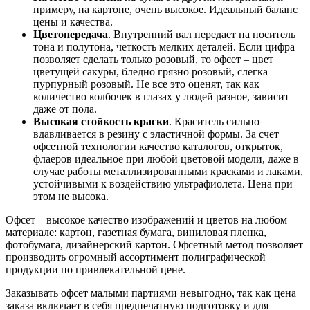
примеру, на картоне, очень высокое. Идеальный баланс
цены и качества.
Цветопередача
. Внутренний вал передает на носитель
тона и полутона, четкость мелких деталей. Если цифра
позволяет сделать только розовый, то офсет – цвет
цветущей сакуры, бледно грязно розовый, слегка
пурпурный розовый. Не все это оценят, так как
количество колбочек в глазах у людей разное, зависит
даже от пола.
Высокая стойкость краски
. Краситель сильно
вдавливается в резину с эластичной формы. За счет
офсетной технологии качество каталогов, открыток,
флаеров идеальное при любой цветовой модели, даже в
случае работы металлизированными красками и лаками,
устойчивыми к воздействию ультрафиолета. Цена при
этом не высока.
Офсет – высокое качество изображений и цветов на любом
материале: картон, газетная бумага, виниловая пленка,
фотобумага, дизайнерский картон. Офсетный метод позволяет
производить огромный ассортимент полиграфической
продукции по привлекательной цене.
Заказывать офсет малыми партиями невыгодно, так как цена
заказа включает в себя предпечатную подготовку и для