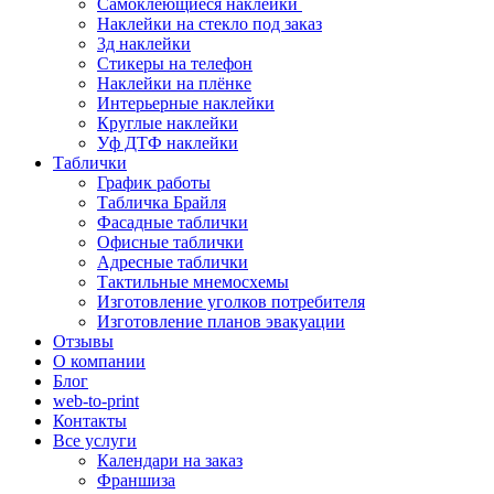
Самоклеющиеся наклейки
Наклейки на стекло под заказ
3д наклейки
Cтикеры на телефон
Наклейки на плёнке
Интерьерные наклейки
Круглые наклейки
Уф ДТФ наклейки
Таблички
График работы
Табличка Брайля
Фасадные таблички
Офисные таблички
Адресные таблички
Тактильные мнемосхемы
Изготовление уголков потребителя
Изготовление планов эвакуации
Отзывы
О компании
Блог
web-to-print
Контакты
Все услуги
Календари на заказ
Франшиза