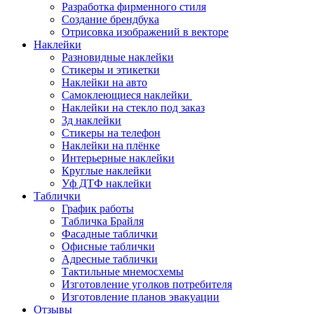
Разработка фирменного стиля
Создание брендбука
Отрисовка изображений в векторе
Наклейки
Разновидные наклейки
Стикеры и этикетки
Наклейки на авто
Самоклеющиеся наклейки
Наклейки на стекло под заказ
3д наклейки
Cтикеры на телефон
Наклейки на плёнке
Интерьерные наклейки
Круглые наклейки
Уф ДТФ наклейки
Таблички
График работы
Табличка Брайля
Фасадные таблички
Офисные таблички
Адресные таблички
Тактильные мнемосхемы
Изготовление уголков потребителя
Изготовление планов эвакуации
Отзывы