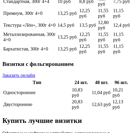
Стандартная, 300г 4+4
10 руб
8,8 руб
7,75 руб
руб
12,25
11,55
11,15
Премиум, 300г 4+0
13,25 руб
руб
руб
руб
12,80
Текстура «Лён», 300г 4+0
14,5 руб
13,5 руб
12,4 руб
руб
Металлизированная, 300г
12,25
11,55
11,15
13,25 руб
4+0
руб
руб
руб
12,25
11,55
11,15
Бархатистая, 300г 4+0
13,25 руб
руб
руб
руб
Визитки с фольгированием
Заказать онлайн
Тип
24 шт.
48 шт.
96 шт.
10,83
10,21
Односторонние
11,04 руб
руб
руб
20,83
12,13
Двусторонние
12,63 руб
руб
руб
Купить лучшие визитки