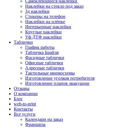
Самоклеющиеся наклейки
Наклейки на стекло под заказ
3д наклейки
Cтикеры на телефон
Наклейки на плёнке
Интерьерные наклейки
Круглые наклейки
Уф ДТФ наклейки
Таблички
График работы
Табличка Брайля
Фасадные таблички
Офисные таблички
Адресные таблички
Тактильные мнемосхемы
Изготовление уголков потребителя
Изготовление планов эвакуации
Отзывы
О компании
Блог
web-to-print
Контакты
Все услуги
Календари на заказ
Франшиза