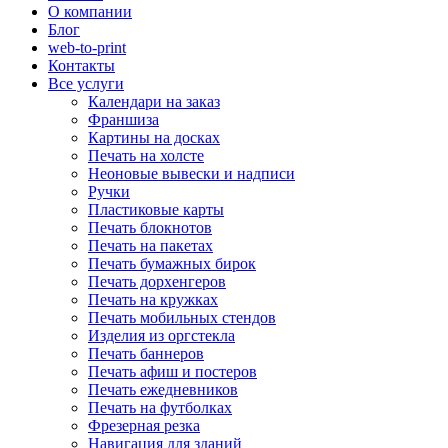
О компании
Блог
web-to-print
Контакты
Все услуги
Календари на заказ
Франшиза
Картины на досках
Печать на холсте
Неоновые вывески и надписи
Ручки
Пластиковые карты
Печать блокнотов
Печать на пакетах
Печать бумажных бирок
Печать дорхенгеров
Печать на кружках
Печать мобильных стендов
Изделия из оргстекла
Печать баннеров
Печать афиш и постеров
Печать ежедневников
Печать на футболках
Фрезерная резка
Навигация для зданий