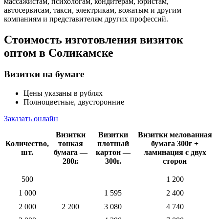
массажистам, психологам, кондитерам, юристам,
автосервисам, такси, электрикам, вожатым и другим
компаниям и представителям других профессий.
Стоимость изготовления визиток
оптом
в Соликамске
Визитки на бумаге
Цены указаны в рублях
Полноцветные, двусторонние
Заказать онлайн
Визитки
Визитки
Визитки мелованная
Количество,
тонкая
плотный
бумага 300г +
шт.
бумага —
картон —
ламинация с двух
280г.
300г.
сторон
500
1 200
1 000
1 595
2 400
2 000
2 200
3 080
4 740