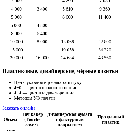
3 000
4 290
7 080
4 000
3 400
5 610
9 360
5 000
6 600
11 400
6 000
4 800
8 000
6 400
10 000
8 000
13 068
22 800
15 000
19 058
34 320
20 000
16 000
24 684
43 560
Пластиковые, дизайнерские, чёрные визитки
Цены указаны в рублях
за штуку
4+0 — цветные односторонние
4+4 — цветные двусторонние
Методом УФ печати
Заказать онлайн
Тач кавер
Дизайнерская бумага
Прозрачный
Объём
(Touche
с фактурный
пластик
cover)
покрытием