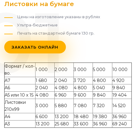
Листовки на бумаге
Цены на изготовление указаны в рублях
Ультра-бюджетные
Печать на стандартной бумаге 130 гр.
ЗАКАЗАТЬ ОНЛАЙН
Формат / кол-
1 000
2 000
3 000
5 000
10 000
во.
А7
1 680
2 040
3 720
4 800
4 920
А6
2 040
4 080
4 800
5 040
9 840
А5 или 10 х 15
4 080
6 960
9 600
9 840
19 404
Листовки
3 000
5 880
7 080
7 320
14 520
210х99
А4
6 600
13 200
18 480
19 380
36 960
А3
13 200
25 680
33 600
36 960
69 240