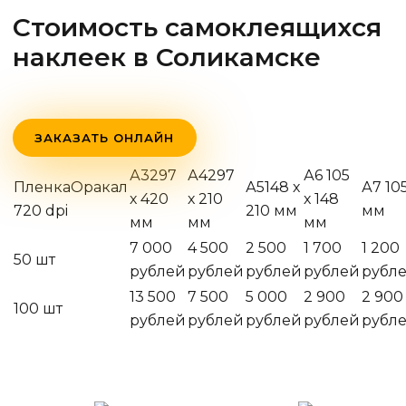
Стоимость самоклеящихся
наклеек
в Соликамске
ЗАКАЗАТЬ ОНЛАЙН
А3297
А4297
А6 105
ПленкаОракал
А5148 х
А7 10
х 420
х 210
х 148
720 dpi
210 мм
мм
мм
мм
мм
7 000
4 500
2 500
1 700
1 200
50 шт
рублей
рублей
рублей
рублей
рубл
13 500
7 500
5 000
2 900
2 900
100 шт
рублей
рублей
рублей
рублей
рубл