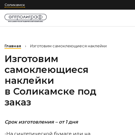
Соликамск
Главная
›
Изготовим самоклеющиеся наклейки
Изготовим
самоклеющиеся
наклейки
в Соликамске
под
заказ
Срок изготовления – от 1 дня
-На синтетической бумаге или на