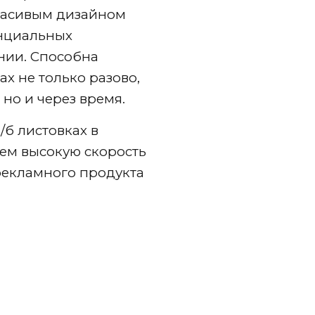
расивым дизайном
енциальных
нии. Способна
ах не только разово,
 но и через время.
/б листовках в
ем высокую скорость
 рекламного продукта