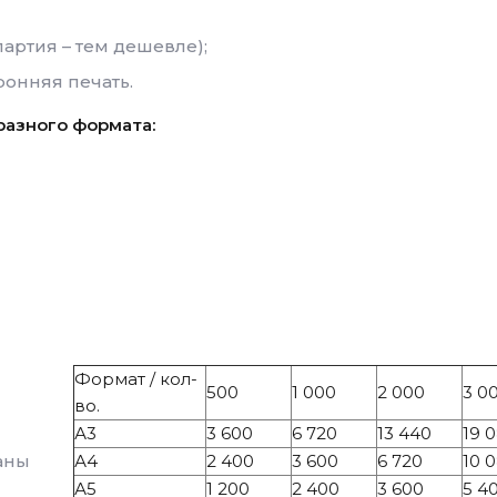
артия – тем дешевле);
онняя печать.
разного формата:
и
Формат / кол-
500
1 000
2 000
3 0
во.
А3
3 600
6 720
13 440
19 
аны
А4
2 400
3 600
6 720
10 
А5
1 200
2 400
3 600
5 4