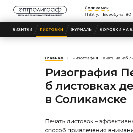
Соликамск
ПВЗ: ул. Всеобуча, 80
ВИЗИТКИ
ЛИСТОВКИ
ЖУРНАЛЫ
КОРОБКИ НА З
Главная
›
Ризография Печать на ч/б л
Ризография Пе
б листовках д
в Соликамске
Печать листовок – эффектив
способ привлечения внимани