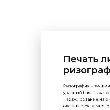
Печать л
ризогра
Ризография – лучший
удачный баланс каче
Тиражирование на р
оказывается намног