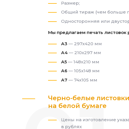
Размер;
Общий тираж (чем больше п
Односторонняя или двустор
Мы предлагаем печать листовок 
А3
— 297х420 мм
А4
— 210х297 мм
А5
— 148х210 мм
А6
— 105х148 мм
А7
— 74х105 мм
Черно-белые листовк
на белой бумаге
Цены на изготовление указ
в рублях