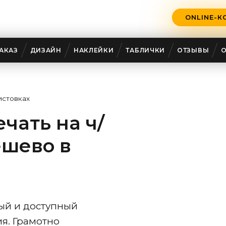
ONLINE-К
АКАЗ
ДИЗАЙН
НАКЛЕЙКИ
ТАБЛИЧКИ
ОТЗЫВЫ
истовках
чать на ч/
ешево в
ный и доступный
я. Грамотно