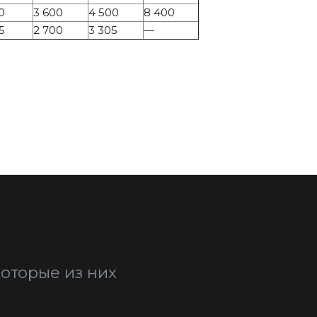
0
3 600
4 500
8 400
5
2 700
3 305
—
оторые из них