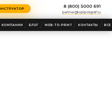
8 (800) 5000 691
ОНСТРУКТОР
partner@optpoligraf.ru
О КОМПАНИИ
БЛОГ
WEB-TO-PRINT
КОНТАКТЫ
ВСЕ