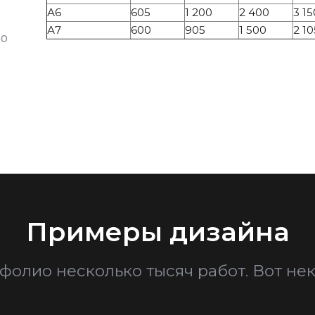
А6
605
1 200
2 400
3 15
А7
600
905
1 500
2 10
80
Примеры дизайна
фолио несколько тысяч работ. Вот нек