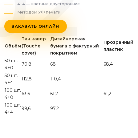
4+4 — цветные двусторонние
Методом УФ печати
ЗАКАЗАТЬ ОНЛАЙН
Тач кавер
Дизайнерская
Прозрачный
Объём
(Touche
бумага с фактурный
пластик
cover)
покрытием
50 шт.
70,8
68
68,4
4+0
50 шт.
112,8
110,4
4+4
100 шт.
63,6
61,2
61,2
4+0
100 шт.
99,6
97,2
4+4