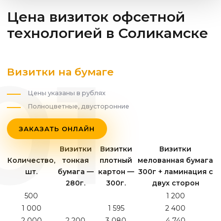
Цена визиток офсетной
технологией
в Соликамске
Визитки на бумаге
Цены указаны в рублях
Полноцветные, двусторонние
ЗАКАЗАТЬ ОНЛАЙН
Визитки
Визитки
Визитки
Количество,
тонкая
плотный
мелованная бумага
шт.
бумага —
картон —
300г + ламинация с
280г.
300г.
двух сторон
500
1 200
1 000
1 595
2 400
2 000
2 200
3 080
4 740