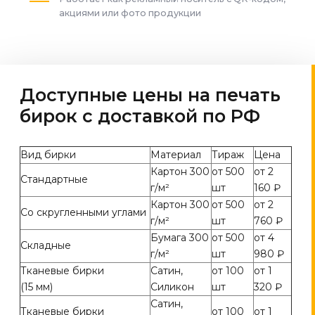
акциями или фото продукции
Доступные цены на печать
бирок с доставкой по РФ
Вид бирки
Материал
Тираж
Цена
Картон 300
от 500
от 2
Стандартные
г/м²
шт
160 ₽
Картон 300
от 500
от 2
Со скругленными углами
г/м²
шт
760 ₽
Бумага 300
от 500
от 4
Складные
г/м²
шт
980 ₽
Тканевые бирки
Сатин,
от 100
от 1
(15 мм)
Силикон
шт
320 ₽
Сатин,
Тканевые бирки
от 100
от 1