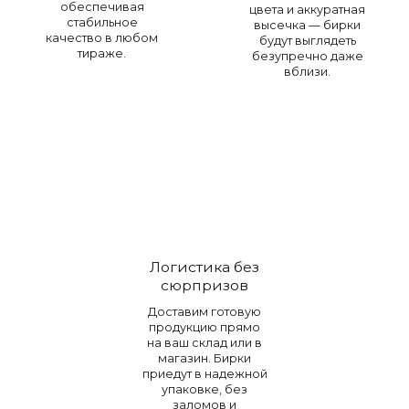
обеспечивая
цвета и аккуратная
стабильное
высечка — бирки
качество в любом
будут выглядеть
тираже.
безупречно даже
вблизи.
Логистика без
сюрпризов
Доставим готовую
продукцию прямо
на ваш склад или в
магазин. Бирки
приедут в надежной
упаковке, без
заломов и