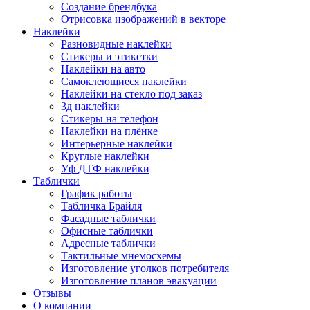
Создание брендбука
Отрисовка изображений в векторе
Наклейки
Разновидные наклейки
Стикеры и этикетки
Наклейки на авто
Самоклеющиеся наклейки
Наклейки на стекло под заказ
3д наклейки
Cтикеры на телефон
Наклейки на плёнке
Интерьерные наклейки
Круглые наклейки
Уф ДТФ наклейки
Таблички
График работы
Табличка Брайля
Фасадные таблички
Офисные таблички
Адресные таблички
Тактильные мнемосхемы
Изготовление уголков потребителя
Изготовление планов эвакуации
Отзывы
О компании