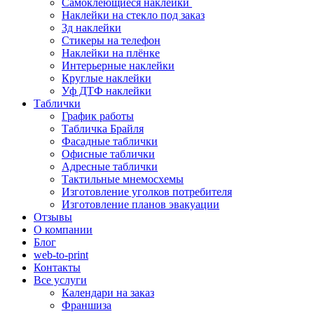
Самоклеющиеся наклейки
Наклейки на стекло под заказ
3д наклейки
Cтикеры на телефон
Наклейки на плёнке
Интерьерные наклейки
Круглые наклейки
Уф ДТФ наклейки
Таблички
График работы
Табличка Брайля
Фасадные таблички
Офисные таблички
Адресные таблички
Тактильные мнемосхемы
Изготовление уголков потребителя
Изготовление планов эвакуации
Отзывы
О компании
Блог
web-to-print
Контакты
Все услуги
Календари на заказ
Франшиза