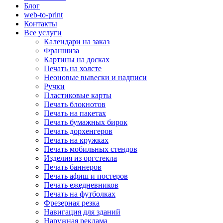
Блог
web-to-print
Контакты
Все услуги
Календари на заказ
Франшиза
Картины на досках
Печать на холсте
Неоновые вывески и надписи
Ручки
Пластиковые карты
Печать блокнотов
Печать на пакетах
Печать бумажных бирок
Печать дорхенгеров
Печать на кружках
Печать мобильных стендов
Изделия из оргстекла
Печать баннеров
Печать афиш и постеров
Печать ежедневников
Печать на футболках
Фрезерная резка
Навигация для зданий
Наружная реклама