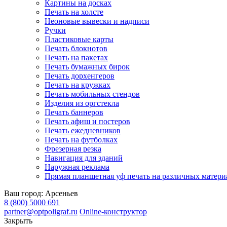
Картины на досках
Печать на холсте
Неоновые вывески и надписи
Ручки
Пластиковые карты
Печать блокнотов
Печать на пакетах
Печать бумажных бирок
Печать дорхенгеров
Печать на кружках
Печать мобильных стендов
Изделия из оргстекла
Печать баннеров
Печать афиш и постеров
Печать ежедневников
Печать на футболках
Фрезерная резка
Навигация для зданий
Наружная реклама
Прямая планшетная уф печать на различных матери
Ваш город:
Арсеньев
8 (800) 5000 691
partner@optpoligraf.ru
Online-конструктор
Закрыть