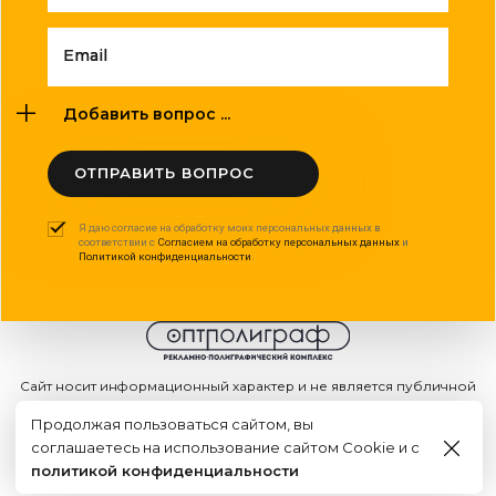
Email
Добавить вопрос ...
ОТПРАВИТЬ ВОПРОС
Я даю согласие на обработку моих персональных данных в
соответствии с
Согласием на обработку персональных данных
и
Политикой конфиденциальности
.
Сайт носит информационный характер и не является публичной
офертой
Продолжая пользоваться сайтом, вы
2015 - 2026г. © ООО "Оптполиграф".
соглашаетесь на использование сайтом Cookie и с
Создание сайта
политикой конфиденциальности