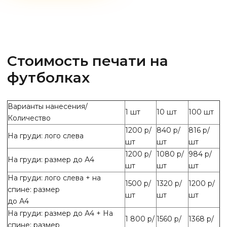
Стоимость печати на
футболках
Варианты нанесения/
1 шт
10 шт
100 шт
Количество
1200 р/
840 р/
816 р/
На груди: лого слева
шт
шт
шт
1200 р/
1080 р/
984 р/
На груди: размер до А4
шт
шт
шт
На груди: лого слева + на
1500 р/
1320 р/
1200 р/
спине: размер
шт
шт
шт
до А4
На груди: размер до А4 + На
1 800 р/
1560 р/
1368 р/
спине: размер