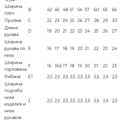
Ширина
B
42
45
48
51
54
57
60
63
66
плеч
Пройма
C
22
23
24
25
26
27
28
29
30
Длина
D
19
20
21
22
23
24
25
26
27
рукава
Ширина
рукава по
E
16
17
18
19
20
21
22
23
24
низу
Ширина
F
16
16,5
17
18
19
20
21
22
23
горловины
Рибана
E1
2,5
2,5
2,5
2,5
2,5
2,5
2,5
2,5
2,5
Ширина
подгиба
низа
J
2,5
2,5
2,5
2,5
2,5
2,5
2,5
2,5
2,5
изделия и
низа
рукавов