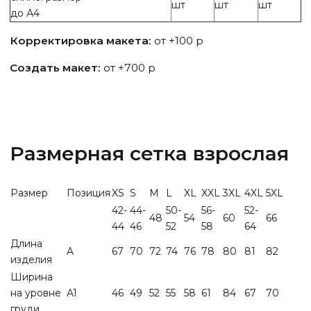
шт
шт
шт
до А4
Корректировка макета:
от +100 р
Создать макет:
от +700 р
Размерная сетка взрослая
Размер
Позиция
XS
S
M
L
XL
XXL
3XL
4XL
5XL
42-
44-
50-
56-
52-
48
54
60
66
44
46
52
58
64
Длина
A
67
70
72
74
76
78
80
81
82
изделия
Ширина
на уровне
A1
46
49
52
55
58
61
84
67
70
груди