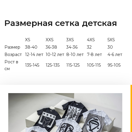
Размерная сетка детская
XS
XXS
3XS
4XS
5XS
Размер
38-40
36-38
34-36
32
30
Возраст
12-14 лет
10-12 лет
8-10 лет
7-8 лет
4-6 лет
Рост в
135-145
125-135
115-125
105-115
95-105
см