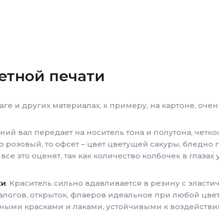
етной печати
аге и других материалах, к примеру, на картоне, оче
нний вал передает на носитель тона и полутона, четк
о розовый, то офсет – цвет цветущей сакуры, бледно 
се это оценят, так как количество колбочек в глазах 
ки
. Краситель сильно вдавливается в резину с эласти
талогов, открыток, флаеров идеальное при любой цве
ыми красками и лаками, устойчивыми к воздействию