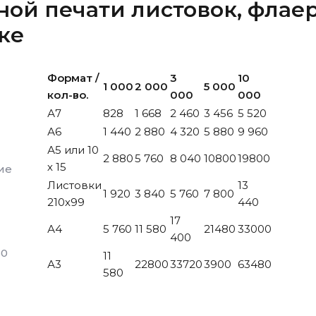
ной печати листовок, флае
ке
Формат /
3
10
1 000
2 000
5 000
кол-во.
000
000
А7
828
1 668
2 460
3 456
5 520
А6
1 440
2 880
4 320
5 880
9 960
А5 или 10
2 880
5 760
8 040
10800
19800
х 15
ие
Листовки
13
1 920
3 840
5 760
7 800
210х99
440
17
А4
5 760
11 580
21480
33000
400
80
11
А3
22800
33720
3900
63480
580