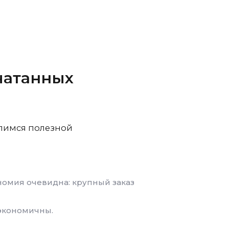
чатанных
елимся полезной
ономия очевидна: крупный заказ
 экономичны.