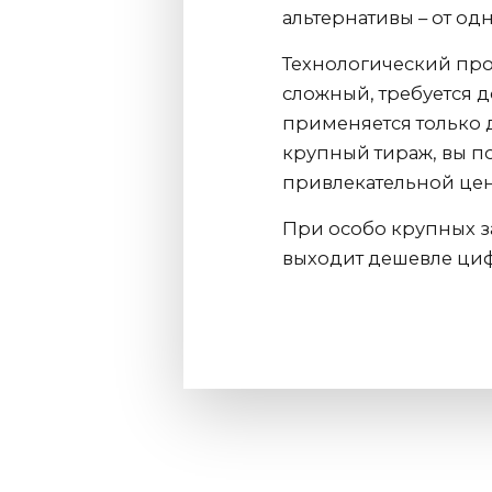
альтернативы – от од
Технологический про
сложный, требуется 
применяется только д
крупный тираж, вы п
привлекательной цене
При особо крупных за
выходит дешевле ци