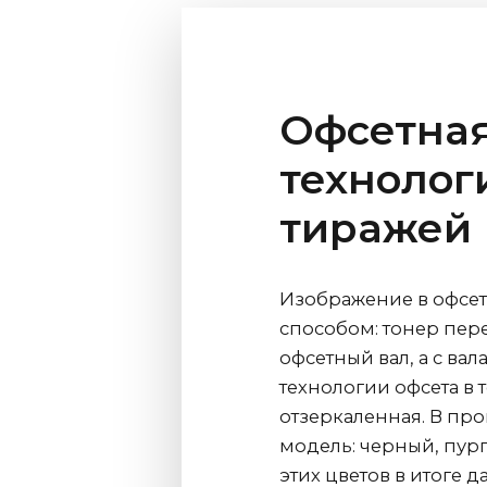
Офсетная
технолог
тиражей
Изображение в офсет
способом: тонер пер
офсетный вал, а с ва
технологии офсета в т
отзеркаленная. В про
модель: черный, пур
этих цветов в итоге 