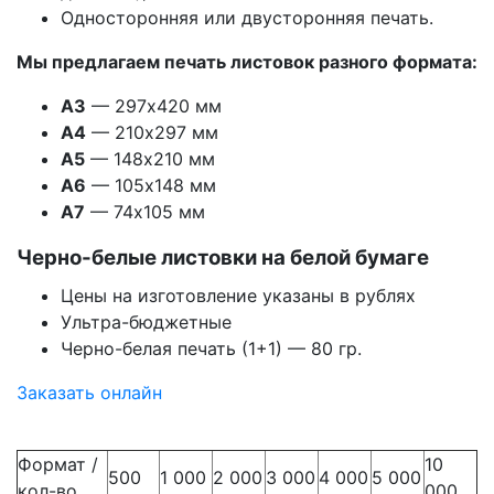
Односторонняя или двусторонняя печать.
Мы предлагаем печать листовок разного формата:
А3
— 297х420 мм
А4
— 210х297 мм
А5
— 148х210 мм
А6
— 105х148 мм
А7
— 74х105 мм
Черно-белые листовки на белой бумаге
Цены на изготовление указаны в рублях
Ультра-бюджетные
Черно-белая печать (1+1) — 80 гр.
Заказать онлайн
Формат /
10
500
1 000
2 000
3 000
4 000
5 000
кол-во.
000