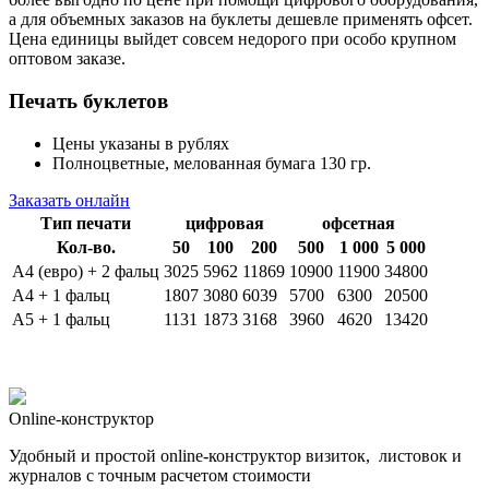
а для объемных заказов на буклеты дешевле применять офсет.
Цена единицы выйдет совсем недорого при особо крупном
оптовом заказе.
Печать буклетов
Цены указаны в рублях
Полноцветные, мелованная бумага 130 гр.
Заказать онлайн
Тип печати
цифровая
офсетная
Кол-во.
50
100
200
500
1 000
5 000
А4 (евро) + 2 фальц
3025
5962
11869
10900
11900
34800
А4 + 1 фальц
1807
3080
6039
5700
6300
20500
А5 + 1 фальц
1131
1873
3168
3960
4620
13420
Online-конструктор
Удобный и простой online-конструктор визиток, листовок и
журналов с точным расчетом стоимости