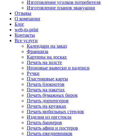
Изготовление уголков потребителя
Изготовление планов эвакуации
Отзывы
О компании
Блог
web-to-print
Контакты
Все услуги
Календари на заказ
Франшиза
Картины на досках
Печать на холсте
Неоновые вывески и надписи
Ручки
Пластиковые карты
Печать блокнотов
Печать на пакетах
Печать бумажных бирок
Печать дорхенгеров
Печать на кружках
Печать мобильных стендов
Изделия из оргстекла
Печать баннеров
Печать афиш и постеров
Печать ежедневников