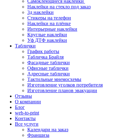
Самоклеющиеся наклейки
Наклейки на стекло под заказ
3д наклейки
Cтикеры на телефон
Наклейки на плёнке
Интерьерные наклейки
Круглые наклейки
Уф ДТФ наклейки
Таблички
График работы
Табличка Брайля
Фасадные таблички
Офисные таблички
Адресные таблички
Тактильные мнемосхемы
Изготовление уголков потребителя
Изготовление планов эвакуации
Отзывы
О компании
Блог
web-to-print
Контакты
Все услуги
Календари на заказ
Франшиза