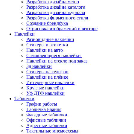
Разработка дизайна меню
Разработка дизайна каталога
Разработка дизайна журнала
Разработка фирменного стиля
Создание брендбука
Отрисовка изображений в векторе
Наклейки
Разновидные наклейки
Стикеры и этикетки
Наклейки на авто
Самоклеющиеся наклейки
Наклейки на стекло под заказ
3д наклейки
Cтикеры на телефон
Наклейки на плёнке
Интерьерные наклейки
Круглые наклейки
Уф ДТФ наклейки
Таблички
График работы
Табличка Брайля
Фасадные таблички
Офисные таблички
Адресные таблички
Тактильные мнемосхемы