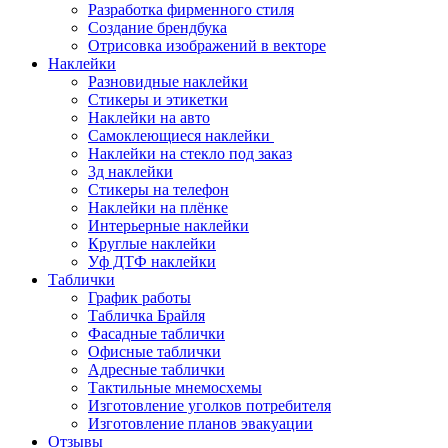
Разработка фирменного стиля
Создание брендбука
Отрисовка изображений в векторе
Наклейки
Разновидные наклейки
Стикеры и этикетки
Наклейки на авто
Самоклеющиеся наклейки
Наклейки на стекло под заказ
3д наклейки
Cтикеры на телефон
Наклейки на плёнке
Интерьерные наклейки
Круглые наклейки
Уф ДТФ наклейки
Таблички
График работы
Табличка Брайля
Фасадные таблички
Офисные таблички
Адресные таблички
Тактильные мнемосхемы
Изготовление уголков потребителя
Изготовление планов эвакуации
Отзывы