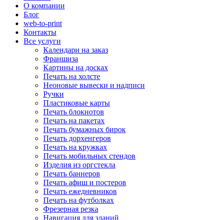
О компании
Блог
web-to-print
Контакты
Все услуги
Календари на заказ
Франшиза
Картины на досках
Печать на холсте
Неоновые вывески и надписи
Ручки
Пластиковые карты
Печать блокнотов
Печать на пакетах
Печать бумажных бирок
Печать дорхенгеров
Печать на кружках
Печать мобильных стендов
Изделия из оргстекла
Печать баннеров
Печать афиш и постеров
Печать ежедневников
Печать на футболках
Фрезерная резка
Навигация для зданий