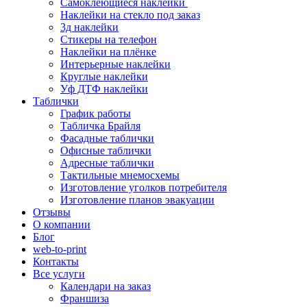
Самоклеющиеся наклейки
Наклейки на стекло под заказ
3д наклейки
Cтикеры на телефон
Наклейки на плёнке
Интерьерные наклейки
Круглые наклейки
Уф ДТФ наклейки
Таблички
График работы
Табличка Брайля
Фасадные таблички
Офисные таблички
Адресные таблички
Тактильные мнемосхемы
Изготовление уголков потребителя
Изготовление планов эвакуации
Отзывы
О компании
Блог
web-to-print
Контакты
Все услуги
Календари на заказ
Франшиза