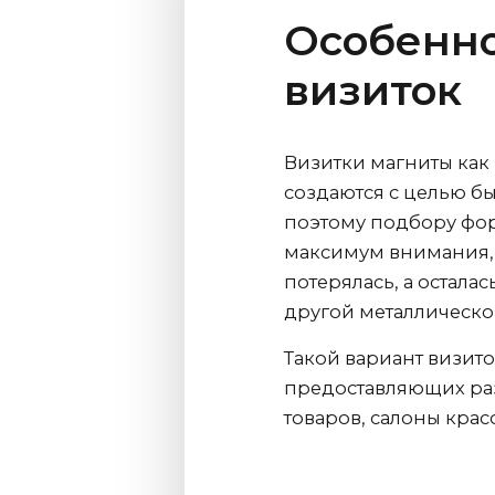
Особенно
визиток
Визитки магниты как
создаются с целью б
поэтому подбору фо
максимум внимания, 
потерялась, а остала
другой металлическ
Такой вариант визит
предоставляющих разл
товаров, салоны крас