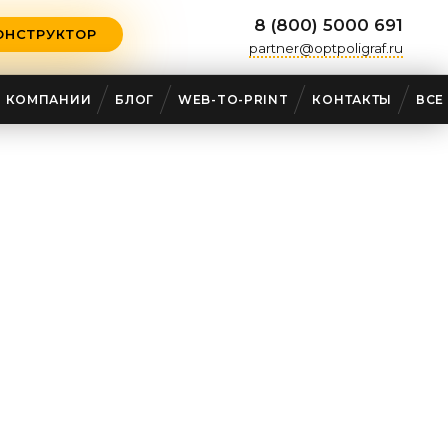
8 (800) 5000 691
ОНСТРУКТОР
partner@optpoligraf.ru
О КОМПАНИИ
БЛОГ
WEB-TO-PRINT
КОНТАКТЫ
ВСЕ