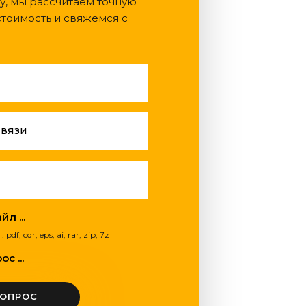
у, мы рассчитаем точную
тоимость и свяжемся с
связи
л ...
, cdr, eps, ai, rar, zip, 7z
с ...
ВОПРОС