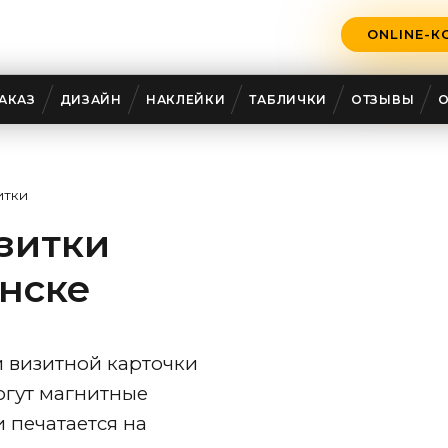
ONLINE-К
АКАЗ
ДИЗАЙН
НАКЛЕЙКИ
ТАБЛИЧКИ
ОТЗЫВЫ
итки
зитки
нске
й визитной карточки
гут магнитные
 печатается на