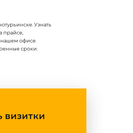
нотурьинске
. Узнать
в прайсе,
 нашем офисе.
оренные сроки.
ь визитки