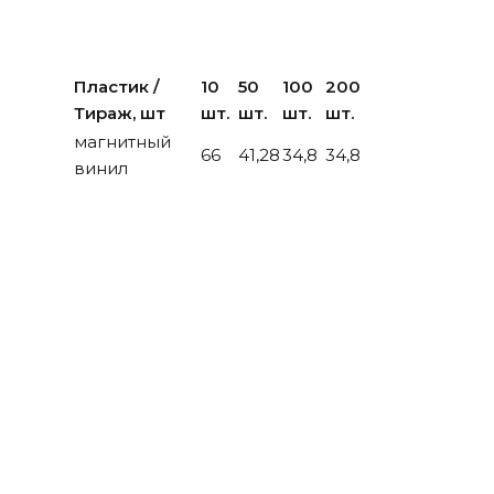
Пластик /
10
50
100
200
Тираж, шт
шт.
шт.
шт.
шт.
магнитный
66
41,28
34,8
34,8
винил