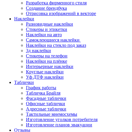
Разработка фирменного стиля
Создание брендбука
Отрисовка изображений в векторе
Наклейки
Разновидные наклейки
Стикеры и этикетки
Наклейки на авто
Самоклеющиеся наклейки
Наклейки на стекло под заказ
3д наклейки
Cтикеры на телефон
Наклейки на плёнке
Интерьерные наклейки
Круглые наклейки
Уф ДТФ наклейки
Таблички
График работы
Табличка Брайля
Фасадные таблички
Офисные таблички
Адресные таблички
Тактильные мнемосхемы
Изготовление уголков потребителя
Изготовление планов эвакуации
Отзывы