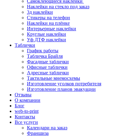
Самоклеющиеся наклейки
Наклейки на стекло под заказ
3д наклейки
Cтикеры на телефон
Наклейки на плёнке
Интерьерные наклейки
Круглые наклейки
Уф ДТФ наклейки
Таблички
График работы
Табличка Брайля
Фасадные таблички
Офисные таблички
Адресные таблички
Тактильные мнемосхемы
Изготовление уголков потребителя
Изготовление планов эвакуации
Отзывы
О компании
Блог
web-to-print
Контакты
Все услуги
Календари на заказ
Франшиза