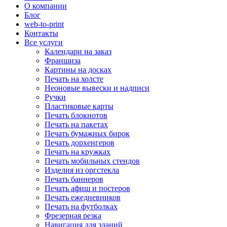
О компании
Блог
web-to-print
Контакты
Все услуги
Календари на заказ
Франшиза
Картины на досках
Печать на холсте
Неоновые вывески и надписи
Ручки
Пластиковые карты
Печать блокнотов
Печать на пакетах
Печать бумажных бирок
Печать дорхенгеров
Печать на кружках
Печать мобильных стендов
Изделия из оргстекла
Печать баннеров
Печать афиш и постеров
Печать ежедневников
Печать на футболках
Фрезерная резка
Навигация для зданий