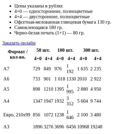
Цены указаны в рублях
4+0 — односторонние, полноцветные
4+4 — двусторонние, полноцветные
Офсетная-мелованная глянцевая бумага 130 гр.
Самоклеющаяся 180 гр.
Черно-белая печать (1+1) — 80 гр.
Заказать онлайн
50 шт.
100 шт.
300 шт.
Формат /
кол-во.
4+0
4+4
4+0
4+4
4+0
4+4
1
А7
729
849
976
1 635
2 235
192
А6
733
901
1 018
1330
2010
2 922
1
А5
898
1210
1395
2 880
4 950
995
3
А4
1347
1947
1932
5 604
9 744
312
1
Евро, 210х99
856
1072
1238
2 100
3 480
646
А3
1896
3276
3696
6456
10968
19248