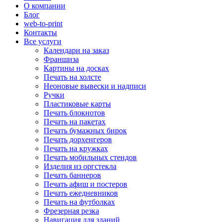
О компании
Блог
web-to-print
Контакты
Все услуги
Календари на заказ
Франшиза
Картины на досках
Печать на холсте
Неоновые вывески и надписи
Ручки
Пластиковые карты
Печать блокнотов
Печать на пакетах
Печать бумажных бирок
Печать дорхенгеров
Печать на кружках
Печать мобильных стендов
Изделия из оргстекла
Печать баннеров
Печать афиш и постеров
Печать ежедневников
Печать на футболках
Фрезерная резка
Навигация для зданий