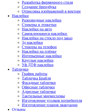
Разработка фирменного стиля
Создание брендбука
Отрисовка изображений в векторе
Наклейки
Разновидные наклейки
Стикеры и этикетки
Наклейки на авто
Самоклеющиеся наклейки
Наклейки на стекло под заказ
3д наклейки
Cтикеры на телефон
Наклейки на плёнке
Интерьерные наклейки
Круглые наклейки
Уф ДТФ наклейки
Таблички
График работы
Табличка Брайля
Фасадные таблички
Офисные таблички
Адресные таблички
Тактильные мнемосхемы
Изготовление уголков потребителя
Изготовление планов эвакуации
Отзывы