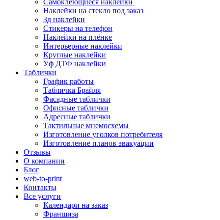
Самоклеющиеся наклейки
Наклейки на стекло под заказ
3д наклейки
Cтикеры на телефон
Наклейки на плёнке
Интерьерные наклейки
Круглые наклейки
Уф ДТФ наклейки
Таблички
График работы
Табличка Брайля
Фасадные таблички
Офисные таблички
Адресные таблички
Тактильные мнемосхемы
Изготовление уголков потребителя
Изготовление планов эвакуации
Отзывы
О компании
Блог
web-to-print
Контакты
Все услуги
Календари на заказ
Франшиза