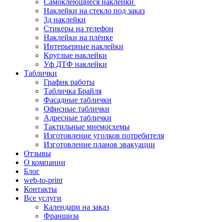
Самоклеющиеся наклейки
Наклейки на стекло под заказ
3д наклейки
Cтикеры на телефон
Наклейки на плёнке
Интерьерные наклейки
Круглые наклейки
Уф ДТФ наклейки
Таблички
График работы
Табличка Брайля
Фасадные таблички
Офисные таблички
Адресные таблички
Тактильные мнемосхемы
Изготовление уголков потребителя
Изготовление планов эвакуации
Отзывы
О компании
Блог
web-to-print
Контакты
Все услуги
Календари на заказ
Франшиза