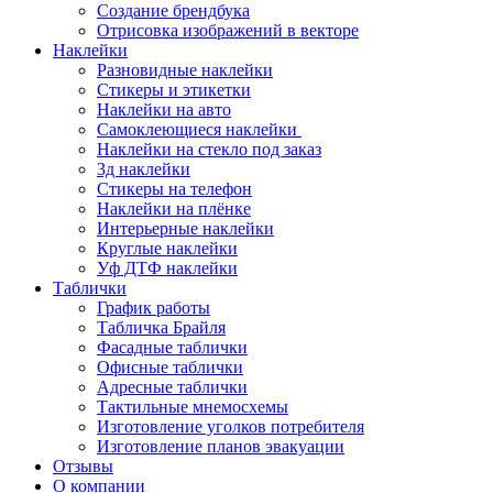
Создание брендбука
Отрисовка изображений в векторе
Наклейки
Разновидные наклейки
Стикеры и этикетки
Наклейки на авто
Самоклеющиеся наклейки
Наклейки на стекло под заказ
3д наклейки
Cтикеры на телефон
Наклейки на плёнке
Интерьерные наклейки
Круглые наклейки
Уф ДТФ наклейки
Таблички
График работы
Табличка Брайля
Фасадные таблички
Офисные таблички
Адресные таблички
Тактильные мнемосхемы
Изготовление уголков потребителя
Изготовление планов эвакуации
Отзывы
О компании