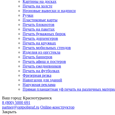
Картины на досках
Печать на холсте
Неоновые вывески и надписи
Ручки
Пластиковые карты
Печать блокнотов
Печать на пакетах
Печать бумажных бирок
Печать дорхенгеров
Печать на кружках
Печать мобильных стендов
Изделия из оргстекла
Печать баннеров
Печать афиш и постеров
Печать ежедневников
Печать на футболках
Фрезерная резка
Навигация для зданий
Наружная реклама
Прямая планшетная уф печать на различных матери
Ваш город:
Краснотурьинск
8 (800) 5000 691
partner@optpoligraf.ru
Online-конструктор
Закрыть