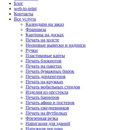
Блог
web-to-print
Контакты
Все услуги
Календари на заказ
Франшиза
Картины на досках
Печать на холсте
Неоновые вывески и надписи
Ручки
Пластиковые карты
Печать блокнотов
Печать на пакетах
Печать бумажных бирок
Печать дорхенгеров
Печать на кружках
Печать мобильных стендов
Изделия из оргстекла
Печать баннеров
Печать афиш и постеров
Печать ежедневников
Печать на футболках
Фрезерная резка
Навигация для зданий
Наружная реклама