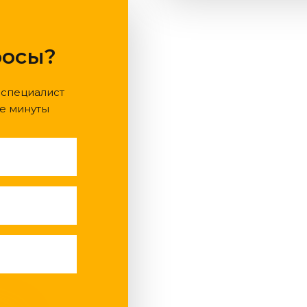
росы?
 специалист
е минуты