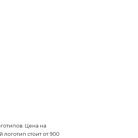
готипов. Цена на
 логотип стоит от 900