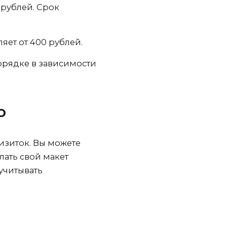
 рублей. Срок
яет от 400 рублей.
орядке в зависимости
о
изиток. Вы можете
лать свой макет
учитывать