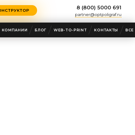
8 (800) 5000 691
ОНСТРУКТОР
partner@optpoligraf.ru
О КОМПАНИИ
БЛОГ
WEB-TO-PRINT
КОНТАКТЫ
ВСЕ