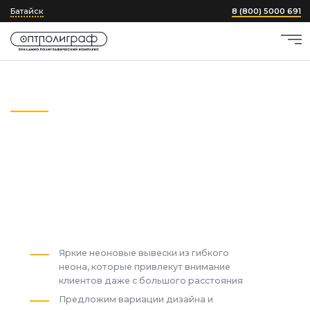
Батайск
8 (800) 5000 691
Главная
›
Неоновые вывески и надписи
Неоновые вывески
и надписи
в Батайске
от 3900
₽
Яркие неоновые вывески из гибкого
неона, которые привлекут внимание
клиентов даже с большого расстояния
Предложим вариации дизайна и