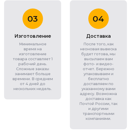
03
04
Изготовление
Доставка
Минимальное
После того, как
время на
неоновая вывеска
изготовление
будет готова, мы
товара составляет 1
высылаем вам
рабочий день.
фото- и видео-
Сложные заказы
отчет. Бережно
занимают больше
упаковываем и
времени. В среднем
бесплатно
от 4 дней до
доставляем по
нескольких недель.
указанному вами
адресу. Возможна
доставка как
Почтой России, так
и другими
транспортными
компаниями.