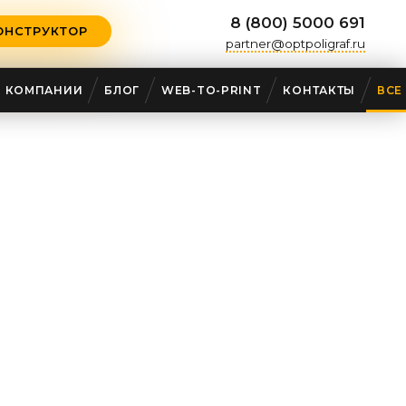
8 (800) 5000 691
ОНСТРУКТОР
partner@optpoligraf.ru
О КОМПАНИИ
БЛОГ
WEB-TO-PRINT
КОНТАКТЫ
ВСЕ