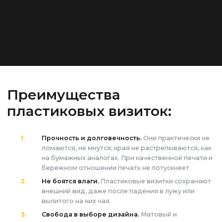
Преимущества
пластиковых визиток:
Прочность и долговечность.
Они практически не
ломаются, не мнутся, края не растрепываются, как
на бумажных аналогах. При качественной печати и
бережном отношении печать не потускнеет.
Не боятся влаги.
Пластиковые визитки сохраняют
внешний вид, даже после падения в лужу или
вылитого на них чая.
Свобода в выборе дизайна.
Матовый и