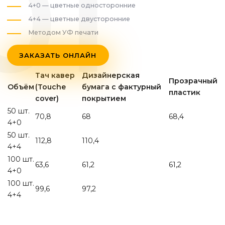
4+0 — цветные односторонние
4+4 — цветные двусторонние
Методом УФ печати
ЗАКАЗАТЬ ОНЛАЙН
Тач кавер
Дизайнерская
Прозрачный
Объём
(Touche
бумага с фактурный
пластик
cover)
покрытием
50 шт.
70,8
68
68,4
4+0
50 шт.
112,8
110,4
4+4
100 шт.
63,6
61,2
61,2
4+0
100 шт.
99,6
97,2
4+4