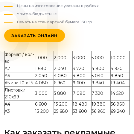
Цены на изготовление указаны в рублях
Ультра-бюджетные
Печать на стандартной бумаге 130 гр.
ЗАКАЗАТЬ ОНЛАЙН
Формат / кол-
1 000
2 000
3 000
5 000
10 000
во.
А7
1 680
2 040
3 720
4 800
4 920
А6
2 040
4 080
4 800
5 040
9 840
А5 или 10 х 15
4 080
6 960
9 600
9 840
19 404
Листовки
3 000
5 880
7 080
7 320
14 520
210х99
А4
6 600
13 200
18 480
19 380
36 960
А3
13 200
25 680
33 600
36 960
69 240
Как заказать рекламные