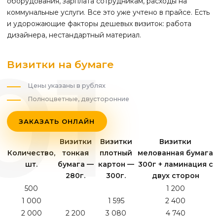
оборудования, зарплата сотрудникам, расходы на
коммунальные услуги. Все это уже учтено в прайсе. Есть
и удорожающие факторы дешевых визиток: работа
дизайнера, нестандартный материал.
Визитки на бумаге
Цены указаны в рублях
Полноцветные, двусторонние
ЗАКАЗАТЬ ОНЛАЙН
Визитки
Визитки
Визитки
Количество,
тонкая
плотный
мелованная бумага
шт.
бумага —
картон —
300г + ламинация с
280г.
300г.
двух сторон
500
1 200
1 000
1 595
2 400
2 000
2 200
3 080
4 740