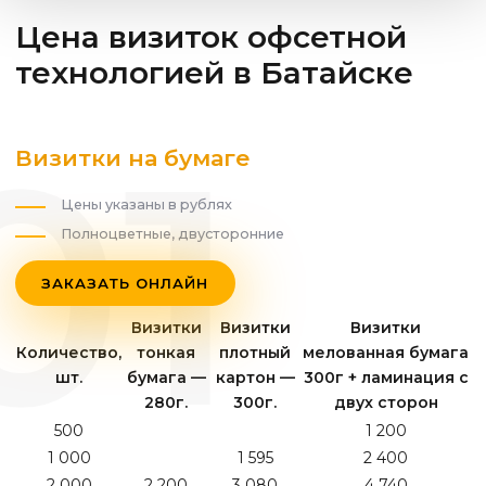
Цена визиток офсетной
технологией
в Батайске
Визитки на бумаге
Цены указаны в рублях
Полноцветные, двусторонние
ЗАКАЗАТЬ ОНЛАЙН
Визитки
Визитки
Визитки
Количество,
тонкая
плотный
мелованная бумага
шт.
бумага —
картон —
300г + ламинация с
280г.
300г.
двух сторон
500
1 200
1 000
1 595
2 400
2 000
2 200
3 080
4 740