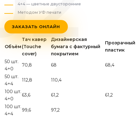
4+4 — цветные двусторонние
Методом УФ печати
ЗАКАЗАТЬ ОНЛАЙН
Тач кавер
Дизайнерская
Прозрачный
Объём
(Touche
бумага с фактурный
пластик
cover)
покрытием
50 шт.
70,8
68
68,4
4+0
50 шт.
112,8
110,4
4+4
100 шт.
63,6
61,2
61,2
4+0
100 шт.
99,6
97,2
4+4