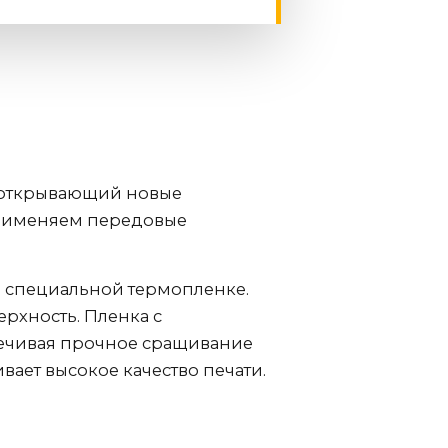
, открывающий новые
применяем передовые
а специальной термопленке.
ерхность. Пленка с
печивая прочное сращивание
вает высокое качество печати.