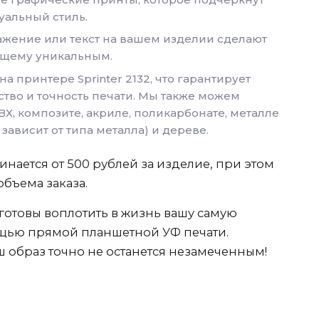
альный стиль.
жение или текст на вашем изделии сделают
ящему уникальным.
а принтере Sprinter 2132, что гарантирует
ство и точность печати. Мы также можем
ВХ, композите, акриле, поликарбонате, металле
зависит от типа металла) и дереве.
инается от 500 рублей за изделие, при этом
объема заказа.
готовы воплотить в жизнь вашу самую
щью прямой планшетной УФ печати.
ш образ точно не останется незамеченным!