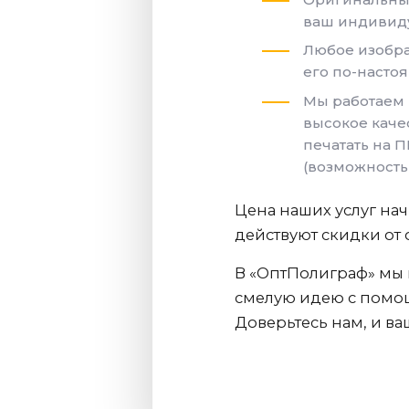
ваш индивиду
Любое изобра
его по-насто
Мы работаем н
высокое каче
печатать на П
(возможность 
Цена наших услуг нач
действуют скидки от 
В «ОптПолиграф» мы 
смелую идею с помо
Доверьтесь нам, и ва