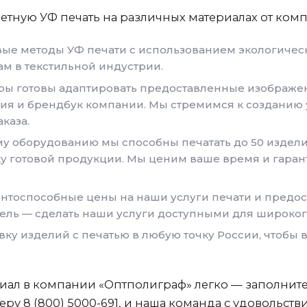
тную УФ печать на различных материалах от ком
е методы УФ печати с использованием экологическ
м в текстильной индустрии.
ы готовы адаптировать предоставленные изображен
ия и брендбук компании. Мы стремимся к созданию
каза.
 оборудованию мы способны печатать до 50 изделий
у готовой продукции. Мы ценим ваше время и гара
нтоспособные цены на наши услуги печати и предос
ель — сделать наши услуги доступными для широкого
ку изделий с печатью в любую точку России, чтобы в
риал в компании «Оптполиграф» легко — заполнит
ру 8 (800) 5000-691, и наша команда с удовольст