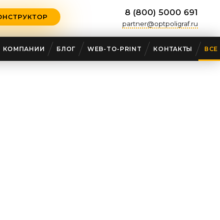
8 (800) 5000 691
ОНСТРУКТОР
partner@optpoligraf.ru
О КОМПАНИИ
БЛОГ
WEB-TO-PRINT
КОНТАКТЫ
ВСЕ