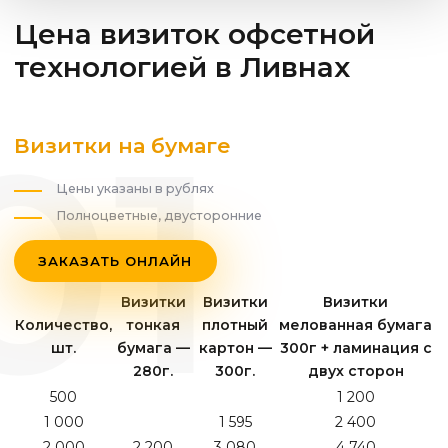
Цена визиток офсетной
технологией
в Ливнах
Визитки на бумаге
Цены указаны в рублях
Полноцветные, двусторонние
ЗАКАЗАТЬ ОНЛАЙН
Визитки
Визитки
Визитки
Количество,
тонкая
плотный
мелованная бумага
шт.
бумага —
картон —
300г + ламинация с
280г.
300г.
двух сторон
500
1 200
1 000
1 595
2 400
2 000
2 200
3 080
4 740