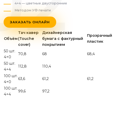
4+4 — цветные двусторонние
Методом УФ печати
ЗАКАЗАТЬ ОНЛАЙН
Тач кавер
Дизайнерская
Прозрачный
Объём
(Touche
бумага с фактурный
пластик
cover)
покрытием
50 шт.
70,8
68
68,4
4+0
50 шт.
112,8
110,4
4+4
100 шт.
63,6
61,2
61,2
4+0
100 шт.
99,6
97,2
4+4