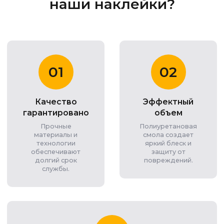
наши наклейки?
01
02
Качество
Эффектный
гарантировано
объем
Прочные
Полиуретановая
материалы и
смола создает
технологии
яркий блеск и
обеспечивают
защиту от
долгий срок
повреждений.
службы.