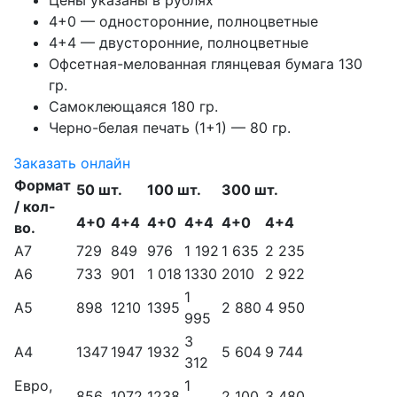
Цены указаны в рублях
4+0 — односторонние, полноцветные
4+4 — двусторонние, полноцветные
Офсетная-мелованная глянцевая бумага 130
гр.
Самоклеющаяся 180 гр.
Черно-белая печать (1+1) — 80 гр.
Заказать онлайн
Формат
50 шт.
100 шт.
300 шт.
/ кол-
4+0
4+4
4+0
4+4
4+0
4+4
во.
А7
729
849
976
1 192
1 635
2 235
А6
733
901
1 018
1330
2010
2 922
1
А5
898
1210
1395
2 880
4 950
995
3
А4
1347
1947
1932
5 604
9 744
312
Евро,
1
856
1072
1238
2 100
3 480