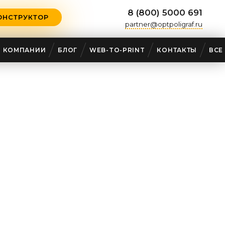
8 (800) 5000 691
ОНСТРУКТОР
partner@optpoligraf.ru
О КОМПАНИИ
БЛОГ
WEB-TO-PRINT
КОНТАКТЫ
ВСЕ