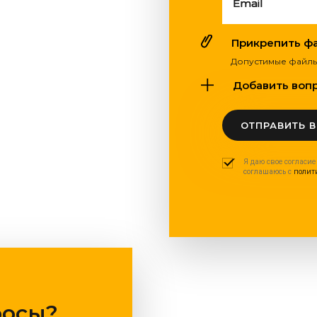
Email
Прикрепить фай
Допустимые файлы: pdf
Добавить вопро
ОТПРАВИТЬ 
Я даю свое согласие
соглашаюсь с
полит
росы?