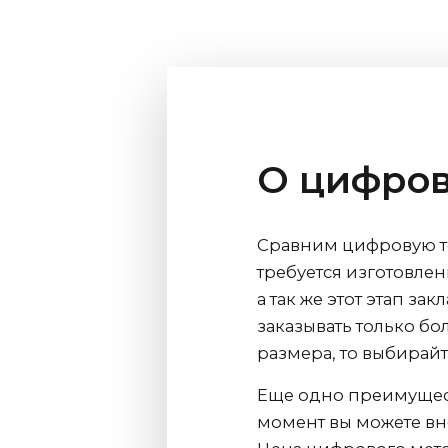
О цифров
Сравним цифровую те
требуется изготовлен
а так же этот этап за
заказывать только бо
размера, то выбирай
Еще одно преимущес
момент вы можете вне