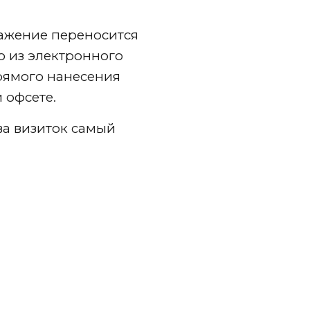
ажение переносится
о из электронного
рямого нанесения
 офсете.
а визиток самый