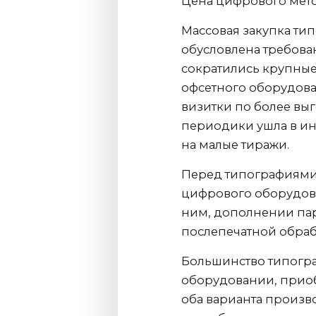
Цена цифрового мето
Массовая закупка т
обусловлена требова
сократились крупные
офсетного оборудова
визитки по более вы
периодики ушла в ин
на малые тиражи.
Перед типографиями 
цифрового оборудова
ним, дополнении пар
послепечатной обраб
Большинство типогр
оборудовании, прио
оба варианта произво