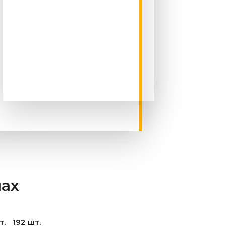
нах
т.
192 шт.