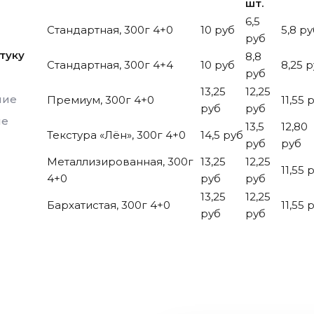
шт.
6,5
Стандартная, 300г 4+0
10 руб
5,8 ру
руб
туку
8,8
Стандартная, 300г 4+4
10 руб
8,25 
руб
13,25
12,25
ние
Премиум, 300г 4+0
11,55 
руб
руб
ие
13,5
12,80
Текстура «Лён», 300г 4+0
14,5 руб
руб
руб
Металлизированная, 300г
13,25
12,25
11,55 
4+0
руб
руб
13,25
12,25
Бархатистая, 300г 4+0
11,55 
руб
руб