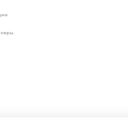
ции.
неры.