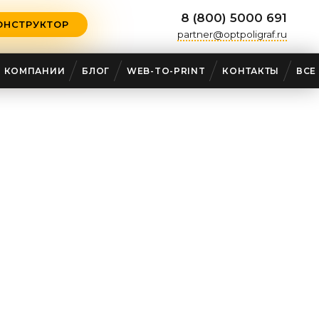
8 (800) 5000 691
ОНСТРУКТОР
partner@optpoligraf.ru
О КОМПАНИИ
БЛОГ
WEB-TO-PRINT
КОНТАКТЫ
ВСЕ