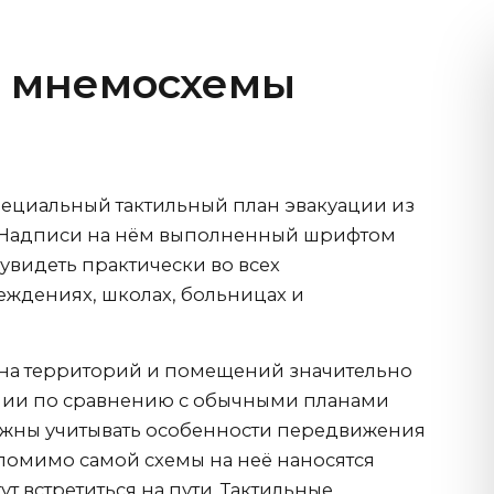
е мнемосхемы
ециальный тактильный план эвакуации из
. Надписи на нём выполненный шрифтом
увидеть практически во всех
еждениях, школах, больницах и
ана территорий и помещений значительно
ении по сравнению с обычными планами
лжны учитывать особенности передвижения
помимо самой схемы на неё наносятся
ут встретиться на пути. Тактильные