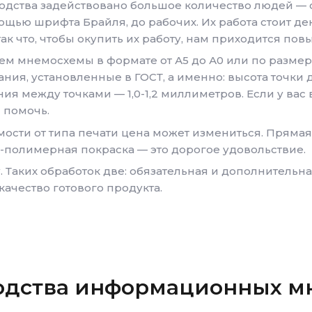
одства задействовано большое количество людей — 
щью шрифта Брайля, до рабочих. Их работа стоит ден
так что, чтобы окупить их работу, нам приходится пов
ем мнемосхемы в формате от А5 до А0 или по разме
ия, установленные в ГОСТ, а именно: высота точки д
ия между точками — 1,0-1,2 миллиметров. Если у вас
 помочь.
мости от типа печати цена может измениться. Прямая 
-полимерная покраска — это дорогое удовольствие.
. Таких обработок две: обязательная и дополнительн
качество готового продукта.
одства информационных м