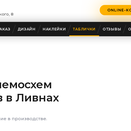
ONLINE-К
кого, 8
АКАЗ
ДИЗАЙН
НАКЛЕЙКИ
ТАБЛИЧКИ
ОТЗЫВЫ
немосхем
в
в Ливнах
е в производстве.