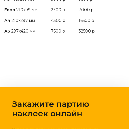
Евро
210х99 мм
2300 р
7000 р
А4
210х297 мм
4300 р
16500 р
А3
297х420 мм
7500 р
32500 р
Закажите партию
наклеек онлайн