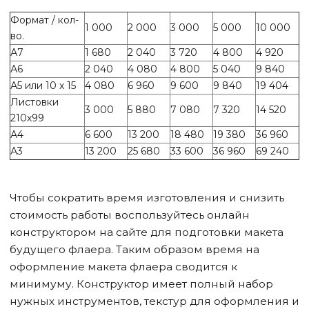
Формат / кол-
1 000
2 000
3 000
5 000
10 000
во.
А7
1 680
2 040
3 720
4 800
4 920
А6
2 040
4 080
4 800
5 040
9 840
А5 или 10 х 15
4 080
6 960
9 600
9 840
19 404
Листовки
3 000
5 880
7 080
7 320
14 520
210х99
А4
6 600
13 200
18 480
19 380
36 960
А3
13 200
25 680
33 600
36 960
69 240
Чтобы сократить время изготовления и снизить
стоимость работы воспользуйтесь онлайн
конструктором на сайте для подготовки макета
будущего флаера. Таким образом время на
оформление макета флаера сводится к
минимуму. Конструктор имеет полный набор
нужных инструментов, текстур для оформления и