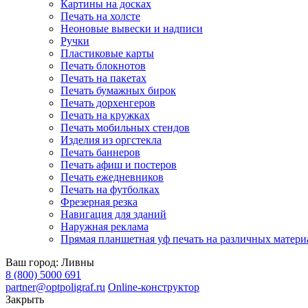
Картины на досках
Печать на холсте
Неоновые вывески и надписи
Ручки
Пластиковые карты
Печать блокнотов
Печать на пакетах
Печать бумажных бирок
Печать дорхенгеров
Печать на кружках
Печать мобильных стендов
Изделия из оргстекла
Печать баннеров
Печать афиш и постеров
Печать ежедневников
Печать на футболках
Фрезерная резка
Навигация для зданий
Наружная реклама
Прямая планшетная уф печать на различных матери
Ваш город:
Ливны
8 (800) 5000 691
partner@optpoligraf.ru
Online-конструктор
Закрыть