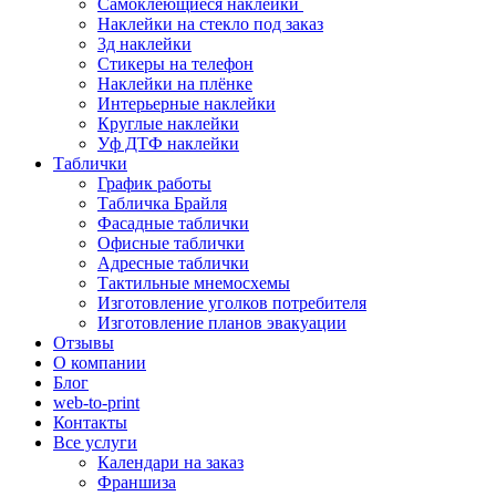
Самоклеющиеся наклейки
Наклейки на стекло под заказ
3д наклейки
Cтикеры на телефон
Наклейки на плёнке
Интерьерные наклейки
Круглые наклейки
Уф ДТФ наклейки
Таблички
График работы
Табличка Брайля
Фасадные таблички
Офисные таблички
Адресные таблички
Тактильные мнемосхемы
Изготовление уголков потребителя
Изготовление планов эвакуации
Отзывы
О компании
Блог
web-to-print
Контакты
Все услуги
Календари на заказ
Франшиза