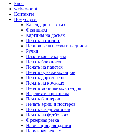
Блог
web-to-print
Контакты
Все услуги
Календари на заказ
Франшиза
Картины на досках
Печать на холсте
Неоновые вывески и надписи
Ручки
Пластиковые карты
Печать блокнотов
Печать на пакетах
Печать бумажных бирок
Печать дорхенгеров
Печать на кружках
Печать мобильных стендов
Изделия из оргстекла
Печать баннеров
Печать афиш и постеров
Печать ежедневников
Печать на футболках
Фрезерная резка
Навигация для зданий
Наружная реклама