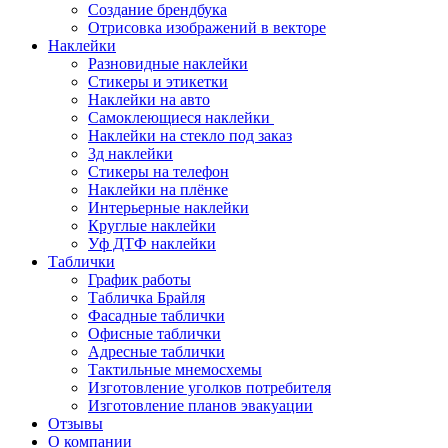
Создание брендбука
Отрисовка изображений в векторе
Наклейки
Разновидные наклейки
Стикеры и этикетки
Наклейки на авто
Самоклеющиеся наклейки
Наклейки на стекло под заказ
3д наклейки
Cтикеры на телефон
Наклейки на плёнке
Интерьерные наклейки
Круглые наклейки
Уф ДТФ наклейки
Таблички
График работы
Табличка Брайля
Фасадные таблички
Офисные таблички
Адресные таблички
Тактильные мнемосхемы
Изготовление уголков потребителя
Изготовление планов эвакуации
Отзывы
О компании