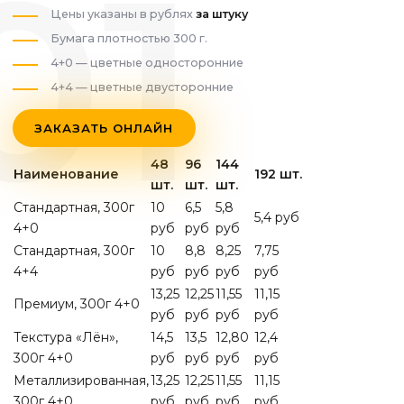
Цены указаны в рублях
за штуку
Бумага плотностью 300 г.
4+0 — цветные односторонние
4+4 — цветные двусторонние
ЗАКАЗАТЬ ОНЛАЙН
48
96
144
Наименование
192 шт.
шт.
шт.
шт.
Стандартная, 300г
10
6,5
5,8
5,4 руб
4+0
руб
руб
руб
Стандартная, 300г
10
8,8
8,25
7,75
4+4
руб
руб
руб
руб
13,25
12,25
11,55
11,15
Премиум, 300г 4+0
руб
руб
руб
руб
Текстура «Лён»,
14,5
13,5
12,80
12,4
300г 4+0
руб
руб
руб
руб
Металлизированная,
13,25
12,25
11,55
11,15
300г 4+0
руб
руб
руб
руб